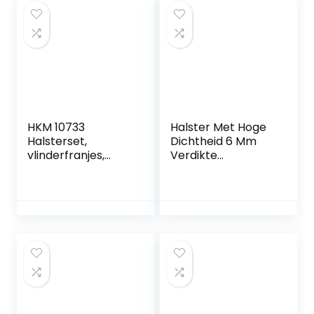
HKM 10733
Halster Met Hoge
Halsterset,
Dichtheid 6 Mm
vlinderfranjes,
Verdikte
gebreid 180 cm
Singelband
karabijnhaak,
Hoofdstel Met
petrol/marineblau
Ruiter
w WB
Ruiteraccessoires
Rode Kleur