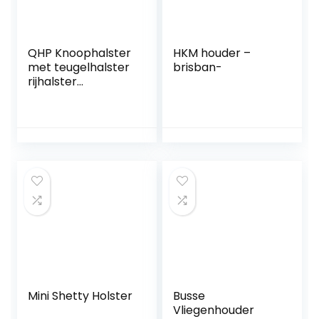
QHP Knoophalster
HKM houder –
met teugelhalster
brisban-
rijhalster
werkhalster 7
kleuren en 4
maten (pony,
appelgroen)
Mini Shetty Holster
Busse
Vliegenhouder