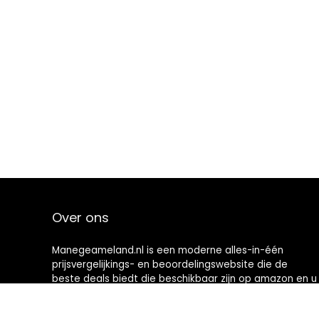
Over ons
Manegeameland.nl is een moderne alles-in-één
prijsvergelijkings- en beoordelingswebsite die de
beste deals biedt die beschikbaar zijn op amazon en u
op de hoogte houdt via de laatst toegevoegde blogs.
Alle afbeeldingen zijn auteursrechtelijk beschermd