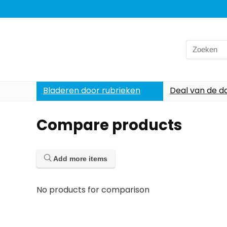
Search
for:
Bladeren door rubrieken
Deal van de d
Compare products
Add more items
No products for comparison