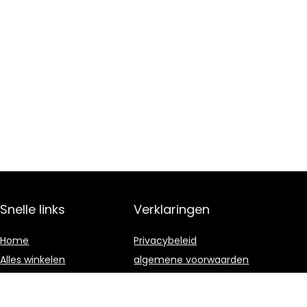
Snelle links
Verklaringen
Home
Privacybeleid
Alles winkelen
algemene voorwaarden
Blogs
Gelieerde
openbaarmaking
Onze webshops