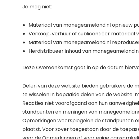
Je mag niet:
Materiaal van manegeameland.nl opnieuw pu
Verkoop, verhuur of sublicentiëer materiaa
Materiaal van manegeameland.nl reproducere
Herdistribueer inhoud van manegeameland.n
Deze Overeenkomst gaat in op de datum hierva
Delen van deze website bieden gebruikers de mo
te wisselen in bepaalde delen van de website. m
Reacties niet voorafgaand aan hun aanwezighe
standpunten en meningen van manegeameland.n
Opmerkingen weerspiegelen de standpunten e
plaatst. Voor zover toegestaan ​​door de toepas
voor de Opmerkingen of voor enige aansprakelij