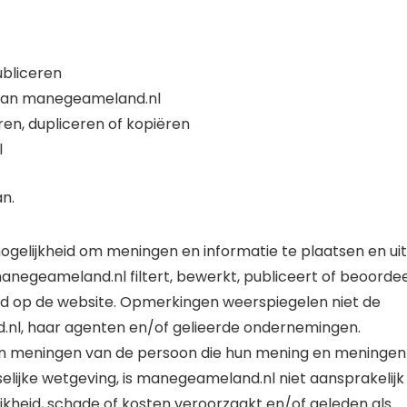
bliceren
l van manegeameland.nl
n, dupliceren of kopiëren
l
n.
gelijkheid om meningen en informatie te plaatsen en uit
anegeameland.nl filtert, bewerkt, publiceert of beoordee
id op de website. Opmerkingen weerspiegelen niet de
l, haar agenten en/of gelieerde ondernemingen.
n meningen van de persoon die hun mening en meningen
selijke wetgeving, is manegeameland.nl niet aansprakelijk
kheid, schade of kosten veroorzaakt en/of geleden als