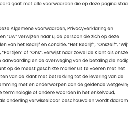
oord gaat met alle voorwaarden die op deze pagina staan 
 deze Algemene voorwaarden, Privacyverklaring en
 en “Uw” verwijzen naar u, de persoon die zich op deze
an het Bedrijf en conditie. “Het Bedrijf”, “Onszelf”, “Wij”
, “Partijen” of “Ons”, verwijst naar zowel de Klant als onszel
e aanvaarding en de overweging van de betaling die nodi
lant op de meest geschikte manier uit te voeren met het
ten van de klant met betrekking tot de levering van de
nstemming met en onderworpen aan de geldende wetgevin
e terminologie of andere woorden in het enkelvoud,
rdt als onderling verwisselbaar beschouwd en wordt daarom