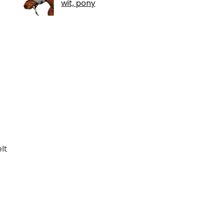
wit, pony
lt