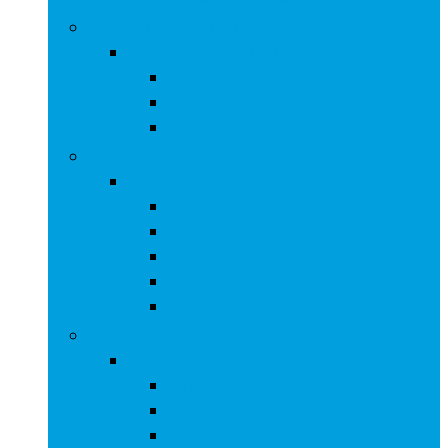
Hoefsmidbenodigdheden
Hoefsmidbenodigdheden
Gereedschap
Hoefijzernagels
Hoefijzers
Paardendekens and -bandages
Paardendekens and -bandages
Bandages
Dekens
Hoefschoenen
Reflecterende accessoires
Vliegenmaskers
Tuigage
Tuigage
Bitten
Buikriemen
Halsters