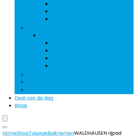
Sporen
Stijgbeugels
Zadeldekken
Vachtverzorging
Vachtverzorging
Borstels and kammen
Rosborstels
Sjablonen
Tondeuses
Snoepjes
Voeding
Voer- and drinksystemen
Deal van de dag
Blogs
Home
Shop
Tuigage
Buikriemen
WALDHAUSEN rijpad