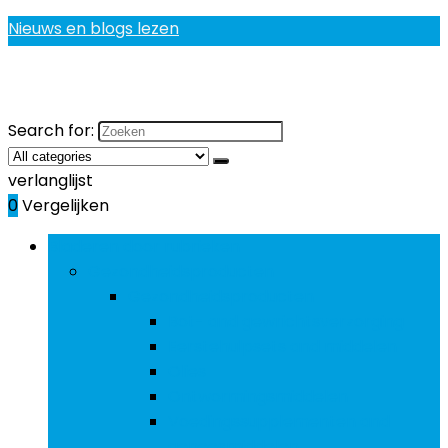
Nieuws en blogs lezen
Search for:
verlanglijst
0
Vergelijken
Bladeren door rubrieken
Gezondheidsproducten
Gezondheidsproducten
Bot- and gewrichtsverzorging
Eerstehulpsets and middelen
Olies
Ontwormingsmiddelen
Voedingssupplementen and
geneesmiddelen