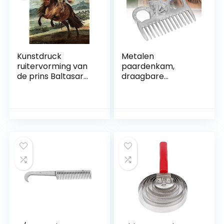
Kunstdruck
Metalen
ruitervorming van
paardenkam,
de prins Baltasar
draagbare
Carlos Diego
paardenmanen en
Velazquez paard H
staartkam, met
A3 0422
glad oppervlak
duurzaam metalen
polijstpaarden kam
voor paard