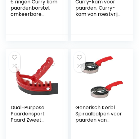
6 ringen Curry kam
Curry-kam voor
paardenborstel,
paarden, Curry-
omkeerbare
kam van roestvrij
roestvrijstalen
staal Blijft schoon
currykam voor
en mooi Roestvrij
paarden, honden,
staal van hoge
runderen, katten,
kwaliteit
beren en andere
Gemakkelijk vast te
harige
pakken voor het
hulpmiddelen voor
reinigen van(6
het verzorgen van
cirkels van runder-
huisdieren
en
paardenkammen)
Dual-Purpose
Generisch Kerbl
Paardensport
Spiraalbalpen voor
Paard Zweet
paarden van
Schraper Grove
metaal –
Curry Combo
dubbelpak – 2
Grooming Tool
stuks