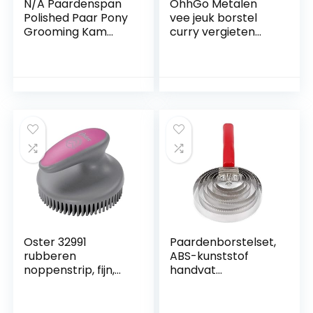
N/A Paardenspan
OhhGo Metalen
Polished Paar Pony
vee jeuk borstel
Grooming Kam
curry vergieten
Currycomb
kam met zachte
Accessoire
handgreep voor
Roestvrijstalen
grote paard zes
Grooming Tool
vlekken
Pony Curry Comb
Oster 32991
Paardenborstelset,
rubberen
ABS-kunststof
noppenstrip, fijn,
handvat
roze
Paardenverzorging
Roestvrij staal voor
groot paard voor