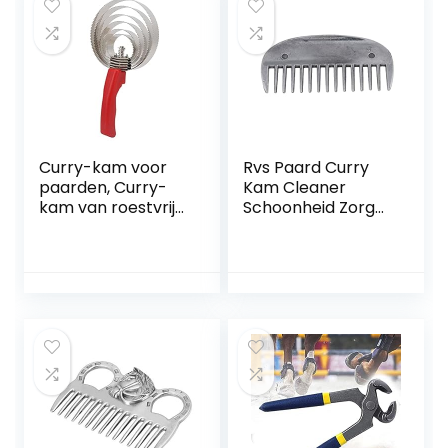
Curry-kam voor
Rvs Paard Curry
paarden, Curry-
Kam Cleaner
kam van roestvrij
Schoonheid Zorg
staal Blijft schoon
Gear Schraper
en mooi Roestvrij
Tool Heavy Duty
staal van hoge
Staal Kam
kwaliteit
Gemakkelijk vast
te pakken voor
het reinigen van(6
cirkels van runder-
en
paardenkammen)