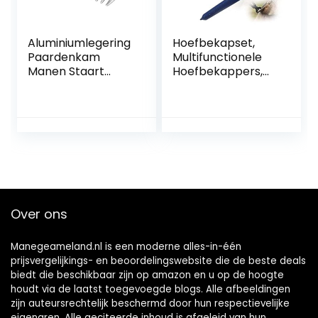
Aluminiumlegering
Hoefbekapset,
Paardenkam
Multifunctionele
Manen Staart
Hoefbekappers,
Trekken Kam
Professionele
Metalen Paard
Hoefbekappers
Grooming Tool
Voor Paarden,
6.5IN 3.9IN 3.5IN
Hoefreparatie
3.2IN (Kleur: 3)
Voor Dieren
Over ons
Manegeameland.nl is een moderne alles-in-één
prijsvergelijkings- en beoordelingswebsite die de beste deals
biedt die beschikbaar zijn op amazon en u op de hoogte
houdt via de laatst toegevoegde blogs. Alle afbeeldingen
zijn auteursrechtelijk beschermd door hun respectievelijke
eigenaren. Alle geciteerde inhoud is afgeleid van hun