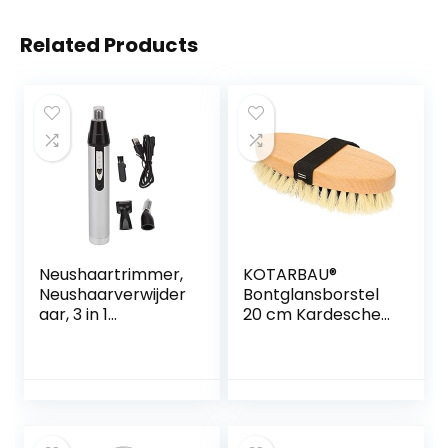
Related Products
Neushaartrimmer,
KOTARBAU®
Neushaarverwijder
Bontglansborstel
aar, 3 in 1
20 cm Kardesche
Multifunctionele
paardenborstel
Krachtige Motor
voor het borstelen
met Weinig
van paarden,
Trillingen en Geluid
honden en katten