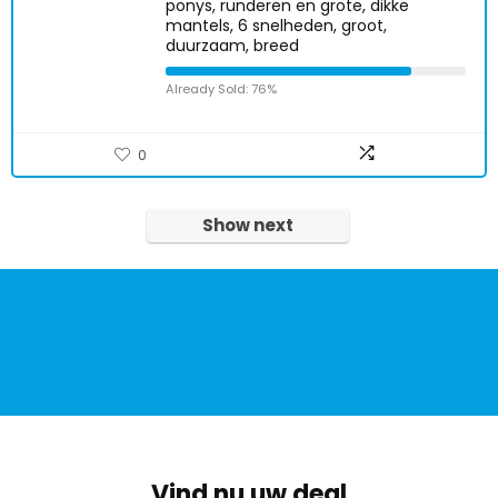
ponys, runderen en grote, dikke
mantels, 6 snelheden, groot,
duurzaam, breed
Already Sold: 76%
0
Show next
Vind nu uw deal