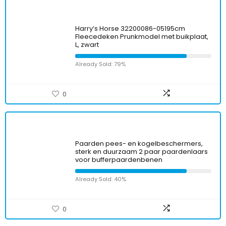
Harry’s Horse 32200086-05195cm
Fleecedeken Prunkmodel met buikplaat,
L, zwart
Already Sold: 79%
0
Paarden pees- en kogelbeschermers,
sterk en duurzaam 2 paar paardenlaars
voor bufferpaardenbenen
Already Sold: 40%
0