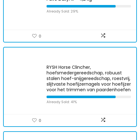
Already Sold: 29%
0
RYSH Horse Clincher,
hoefsmedergereedschap, robuust
stalen hoef-snijgereedschap, roestvrij,
slijtvaste hoefijzernagels voor hoefijzer
voor het trimmen van paardenhoefen
Already Sold: 41%
0