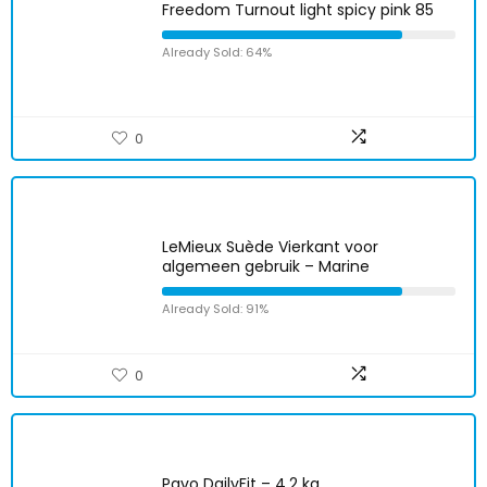
Freedom Turnout light spicy pink 85
Already Sold: 64%
0
LeMieux Suède Vierkant voor
algemeen gebruik – Marine
Already Sold: 91%
0
Pavo DailyFit – 4,2 kg