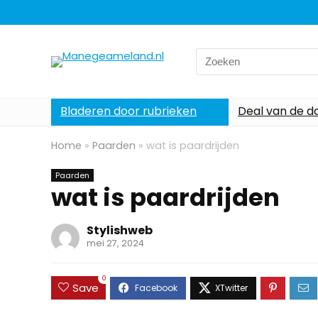
Search
for:
Bladeren door rubrieken
Deal van de d
Home
»
Paarden
»
wat is paardrijden
Paarden
wat is paardrijden
Stylishweb
mei 27, 2024
0
Save