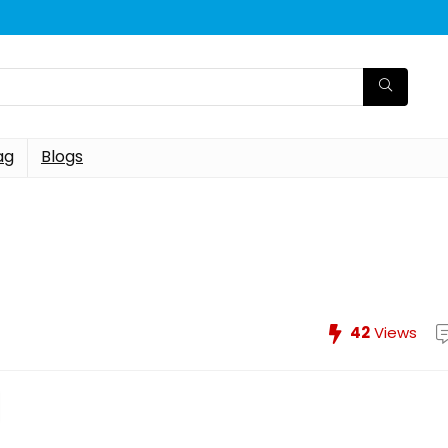
ag
Blogs
42
Views