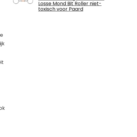
Losse Mond Bit Roller niet-
toxisch voor Paard
te
jk
it
ok