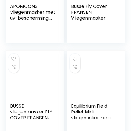
APOMOONS
Busse Fly Cover
Vliegenmasker met
FRANSEN
uv-bescherming,
Vliegenmasker
super-fit
paardenvliegenma
sker, uitstekend
comfort,
elasticiteit,
paardenvliegenma
sker, blauw
BUSSE
Equilibrium Field
vliegenmasker FLY
Relief Midi
COVER FRANSEN,
vliegmasker zonder
pony,
oren Zwart/blauw
lichtblauw/zwart