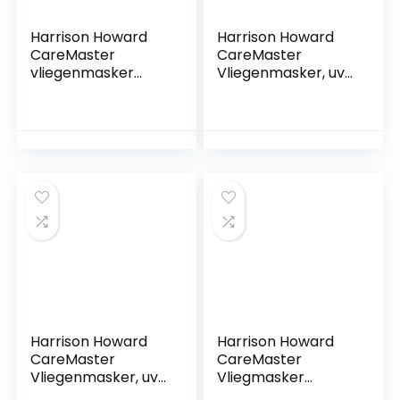
Harrison Howard
Harrison Howard
CareMaster
CareMaster
vliegenmasker
Vliegenmasker, uv-
volledig gezicht
bescherming met
geen oren
oorbescherming,
zilver/zwart retro
Hawaiiaans blauw,
koud bloed (XL)
Harrison Howard
Harrison Howard
CareMaster
CareMaster
Vliegenmasker, uv-
Vliegmasker
bescherming, oren
Volledig Gezicht