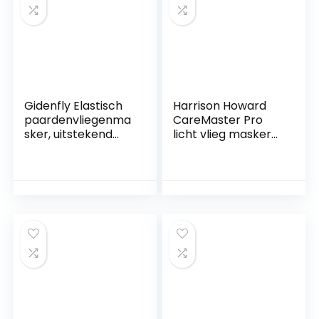
Gidenfly Elastisch
Harrison Howard
paardenvliegenma
CareMaster Pro
sker, uitstekend
licht vlieg masker
comfort met uv-
volledig gezicht
beschermingsnor
geen oren
m,
paardenvliegenma
sker voor je
droompaard (op
volledige grootte)