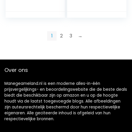
en
Geen Oren
neusbescherming,
Hawaiiaans Blauw
zilver, warm bloed,
(XL; Extra Volledig)
maat L
1
2
3
→
Over ons
Manegeameland.nl is een moderne alles-in-één
prijsvergelijkings- en beoordelingswebsite die de beste deals
biedt die beschikbaar zijn op amazon en u op de hoogte
houdt via de laatst toegevoegde blogs. Alle afbeeldingen
zijn auteursrechtelijk beschermd door hun respectievelijke
eigenaren. Alle geciteerde inhoud is afgeleid van hun
respectievelijke bronnen.