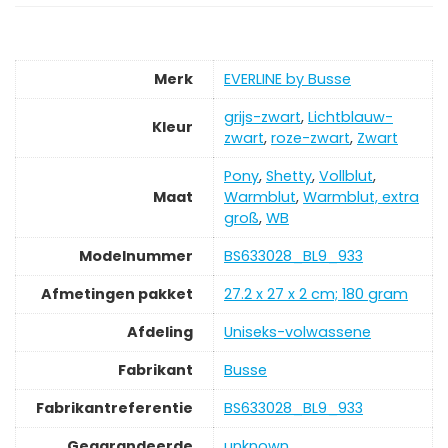
Merk
‎EVERLINE by Busse
grijs-zwart
,
‎Lichtblauw-
Kleur
zwart
,
roze-zwart
,
‎Zwart
Pony
,
Shetty
,
Vollblut
,
Maat
Warmblut
,
Warmblut, extra
groß
,
WB
Modelnummer
‎BS633028_BL9_933
Afmetingen pakket
‎27.2 x 27 x 2 cm; 180 gram
Afdeling
‎Uniseks-volwassene
Fabrikant
‎Busse
Fabrikantreferentie
‎BS633028_BL9_933
Gegarandeerde
‎unknown