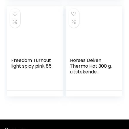
voor houten
paard,
beschermhoes
met winddicht
trekkoord
Freedom Turnout
Horses Deken
light spicy pink 85
Thermo Hot 300 g,
uitstekende
afwerking, nuttig
om het paard te
beschermen
tegen
temperatuurscho
mmelingen, regen
en insecten