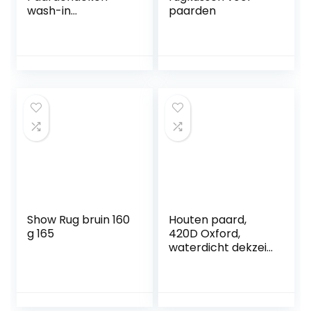
wash-in
paarden
impregnering, 0,5
liter, inwas
impregneermiddel,
ademend,
milieuvriendelijk,
dierendeken,
hondendeken,
wasmachine/hand
was
Show Rug bruin 160
Houten paard,
g 165
420D Oxford,
waterdicht dekzeil
voor houten
paard, uv-
bestendig
tuinpaard, dekzeil