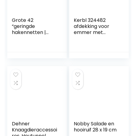
Grote 42
Kerbl 324482
“geringde
afdekking voor
hakennetten |
emmer met
Haylage hooinet
tekstveld, 2 stuks
kleine gaasgaten
sterke hajnet
Dehner
Nobby Salade en
Knaagdieraccessoi
hooiruif 28 x 19 cm
res, Heutunnel