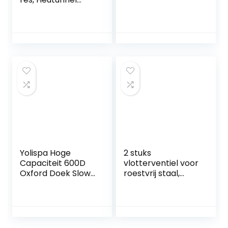
Adventure, ca. 30 x
20 cm, hooi, natuur
Yolispa Hoge
2 stuks
Capaciteit 600D
vlotterventiel voor
Oxford Doek Slow
roestvrij staal,
Feed Horse Hooi
automatische
Bag Duurzaam
irrigatieschaal,
Slijtvaste Oxford
paard, runders,
Doek Rieten
geiten, schapen,
Opbergtas
varken, hond,