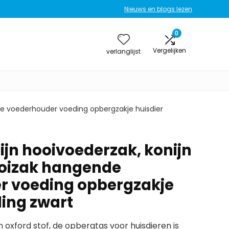
Nieuws en blogs lezen
0
Vergelijken
verlanglijst
nde voederhouder voeding opbergzakje huisdier
ijn hooivoederzak, konijn
ooizak hangende
r voeding opbergzakje
ding zwart
n oxford stof, de opbergtas voor huisdieren is