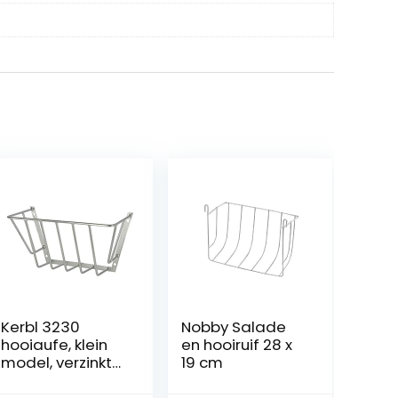
Kerbl 3230
Nobby Salade
hooiaufe, klein
en hooiruif 28 x
model, verzinkt
19 cm
56 x 29, 5 x 23
cm