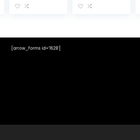
irrigatieschaal,
paard, runders,
geiten, schapen,
varken, hond,
watertrog,
boerderijbenodi
gdheden
[arrow_forms id=’1628′]