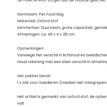
Je moet ervoor zorgen dat de hooizak geschikt is
Itemnaam: Pet Food Bag
Materiaal: Oxford stof
Kenmerken: Duurzaam, grote capaciteit, gemak
Afmetingen: ca. 46 x 4 x 28 cm.
Opmerkingen:
Vanwege het verschil in lichtinval en beeldscher
Houd rekening met een klein verschil in afmet
Het pakket bevat:
1 x zak voor huisdieren (voedsel niet inbegrepen
Het artikel is gemaakt van oxford stof, de opbe
valt