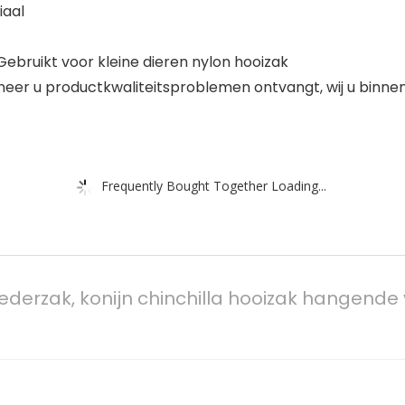
iaal
 Gebruikt voor kleine dieren nylon hooizak
eer u productkwaliteitsproblemen ontvangt, wij u binne
Frequently Bought Together Loading...
voederzak, konijn chinchilla hooizak hangen