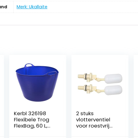
and
Merk: Ukallaite
Kerbl 326198
2 stuks
Flexibele Trog
vlotterventiel
FlexBag, 60 L,
voor roestvrij
blauw
staal,
automatische