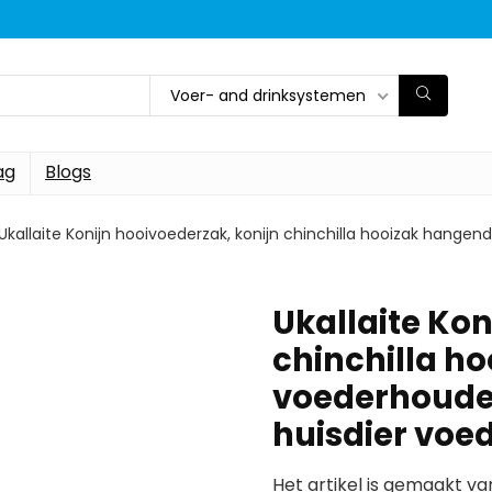
Voer- and drinksystemen
ag
Blogs
Ukallaite Konijn hooivoederzak, konijn chinchilla hooizak hange
Ukallaite Kon
chinchilla h
voederhoude
huisdier voe
Het artikel is gemaakt va