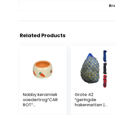
Br
Related Products
Nobby keramiek
Grote 42
voedertrog”CAR
“geringde
ROT”
hakennetten |
beige/oranje 125
Haylage hooinet
ml
kleine