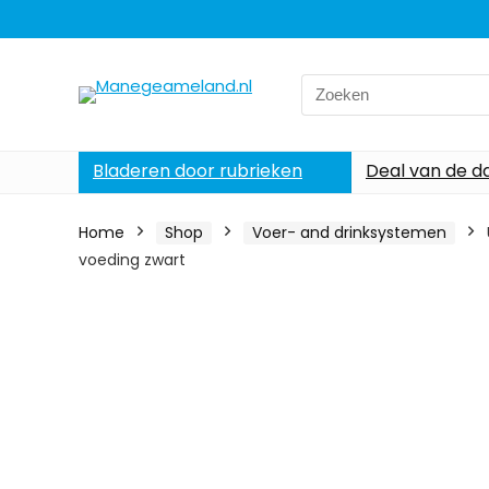
Search
for:
Bladeren door rubrieken
Deal van de d
Home
Shop
Voer- and drinksystemen
voeding zwart