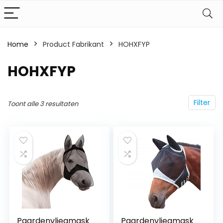
Home
Product Fabrikant
‎HOHXFYP
‎HOHXFYP
Filter
Toont alle 3 resultaten
Paardenvliegmask
Paardenvliegmask