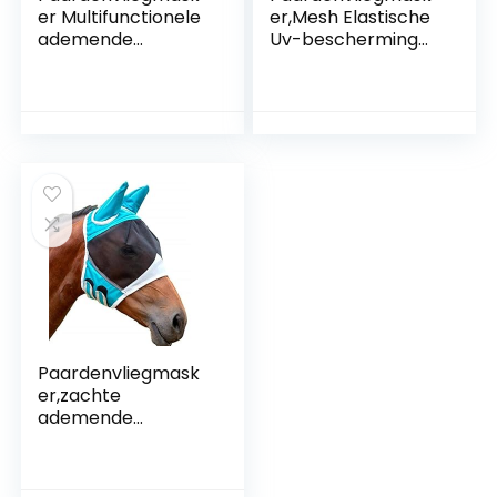
er Multifunctionele
er,Mesh Elastische
ademende
Uv-bescherming
comfortabele
Vliegenmaskers
zachte
voor paarden met
vliegenmaskers
oren,Afneembare
voor paarden
ademende
Vliegenmasker van
vliegenmaskers
polyestergaas met
voor
oren
paarden(Zwart-S)
Paardenvliegmask
er,zachte
ademende
antimuggenvliegm
askers voor
paarden,elastische