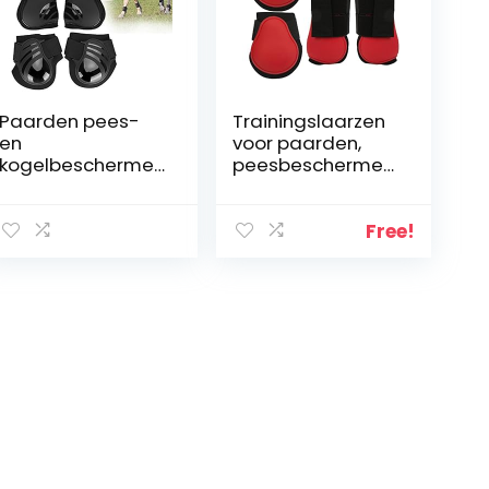
Paarden pees-
Trainingslaarzen
en
voor paarden,
kogelbeschermer
peesbeschermer
s, sterk en
s voor paarden
duurzaam 2 paar
Duurzaam，
paardenlaars
Paardenlaarzen
Free!
voor
voor de
bufferpaardenbe
achterbenen
nen
Goed
dempingseffect
voor training van
paarden
Springen(Set van
rood,
305x145mm/12.01
×5.71in)