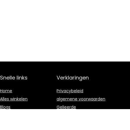
Snelle links
Verklaringen
Home
Privacybeleid
Alles winkelen
algemene voorwaarden
Blogs
Gelieerde
openbaarmaking
Onze webshops
Adverteren