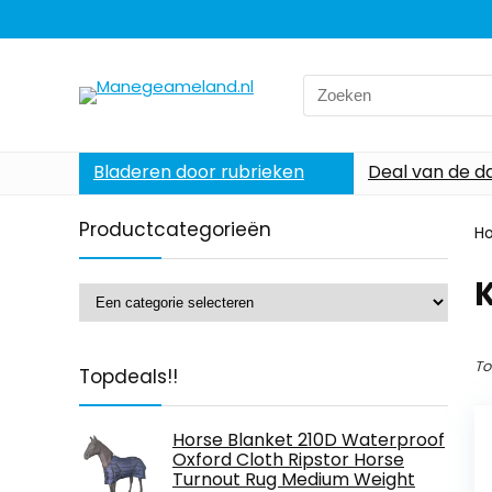
Search
for:
Bladeren door rubrieken
Deal van de d
Productcategorieën
H
To
Topdeals!!
Horse Blanket 210D Waterproof
Oxford Cloth Ripstor Horse
Turnout Rug Medium Weight