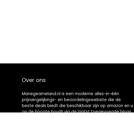
Over ons
Manegeameland.nl is een moderne alles-in-één
prijsvergelijkings- en beoordelingswebsite die de
beste deals biedt die beschikbaar zijn op amazon en u
op de hoogte houdt via de laatst toegevoegde blogs.
Alle afbeeldingen zijn auteursrechtelijk beschermd
door hun respectievelijke eigenaren. Alle geciteerde
inhoud is afgeleid van hun respectievelijke bronnen.