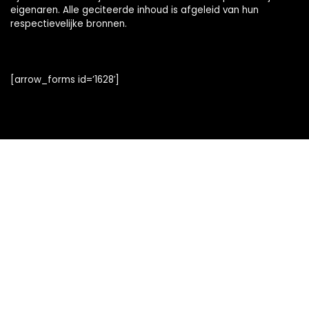
eigenaren. Alle geciteerde inhoud is afgeleid van hun
respectievelijke bronnen.
[arrow_forms id=’1628′]
Snelle links
Home
Alles winkelen
Blogs
Onze webshops
Adverteren
Verklaringen