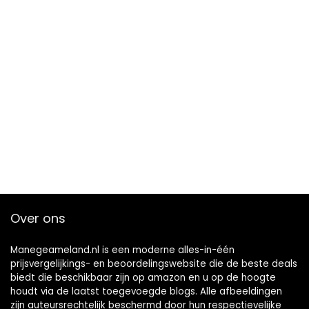
Over ons
Manegeameland.nl is een moderne alles-in-één
prijsvergelijkings- en beoordelingswebsite die de beste deals
biedt die beschikbaar zijn op amazon en u op de hoogte
houdt via de laatst toegevoegde blogs. Alle afbeeldingen
zijn auteursrechtelijk beschermd door hun respectievelijke