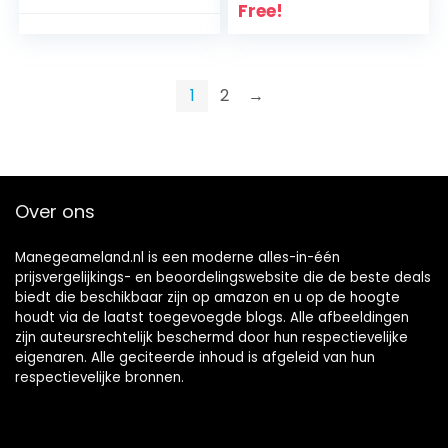
stuks koolstofarm
Paardenlaarzen
Free!
staal voor spijkeren
voor de
aluminium
achterbenen Goed
hoefijzers voor
dempingseffect
veehouderij
voor training van
1
2
→
paarden
Springen(Set van
rood,
305x145mm/12.01×5
.71in)
Over ons
Manegeameland.nl is een moderne alles-in-één
prijsvergelijkings- en beoordelingswebsite die de beste deals
biedt die beschikbaar zijn op amazon en u op de hoogte
houdt via de laatst toegevoegde blogs. Alle afbeeldingen
zijn auteursrechtelijk beschermd door hun respectievelijke
eigenaren. Alle geciteerde inhoud is afgeleid van hun
respectievelijke bronnen.