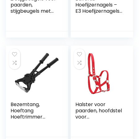
paarden,
Hoefijzernagels –
stijgbeugels met
E3 Hoefijzernagels
hoge sterkte
E3
Veiligheidsstijgbeug
Paardensportuitrus
el voor paardrijden
ting voor
Aluminium antislip
paardenstalen
Western-
nagels 250 stuks
paardenzadeltuig
Overschoen
Dempende
stijgbeugels voor
paardrijprestaties
Bezemtang,
Halster voor
Hoeftang
paarden, hoofdstel
Hoeftrimmer
voor
Gereedschap
paardenbesturing,
Multifunctioneel
verstelbare
roestvrij staal voor
accessoire voor