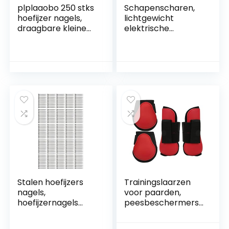
plplaaobo 250 stks
Schapenscharen,
hoefijzer nagels,
lichtgewicht
draagbare kleine
elektrische
hoge hardheid lage
tondeuses voor het
koolstofstaal
verzorgen van
hoefijzer nagels
schapen Hoge
voor veeteelt,
hardheid Laag
hoefijzer
geluidsniveau Lage
gereedschap
trillingen voor
zwaar gebruik op
landbouwbedrijven
Kapsel(#1)
Stalen hoefijzers
Trainingslaarzen
nagels,
voor paarden,
hoefijzernagels
peesbeschermers
hoefsmid
voor paarden
gereedschap 250
Duurzaam，