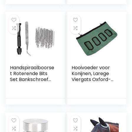
veeteelt
paardrijden met
Multifunctioneel
gesp voor fixatie
voor manicure
Horse Control
Horse
Handspiraalboorse
Hooivoeder voor
t Roterende Bits
Konijnen, Larege
Set Bankschroef
Viergats Oxford-
Handmatige
Stof Voerbak voor
Boorbits Carving
Cavia’s, Hangende
Puncher met 46-
Waterdichte
delige Bit + Pincet
Konijnenhooivoeder
, Opbergtas voor
Kleine Dieren Hay
Feeder, Chinchilla
Hooihouder Mess