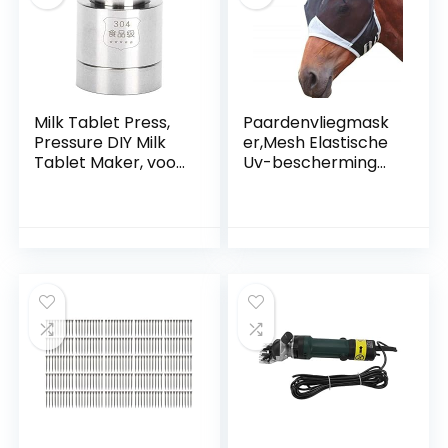
Free
Milk Tablet Press,
Paardenvliegmask
Pressure DIY Milk
er,Mesh Elastische
Tablet Maker, voor
Uv-bescherming
melkpoeder Milk
Vliegenmaskers
Tool for Kids
voor paarden met
Manual Tool
oren,Afneembare
ademende
vliegenmaskers
voor
paarden(Zwart-S)