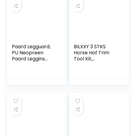
Paard Legguard,
BILXXY 3 STKS
PU Neopreen
Horse Hof Trim
Paard Leggins
Tool Kit,
Comfortabele
Multifunctionele
Elastische
Hoof Trimmers,
demping
Vee Hoef
Binnenpad
Reparatie Tool
Verdikte Been
Geschikt voor Hof
Protector Paard
Trimmen voor
Pees Laarzen
Paarden/Ezels
Verminder
Stomping Stress
Vermoeidheid