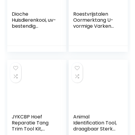
Dioche
Roestvrijstalen
Huisdierenkooi, uv-
Oormerktang U-
bestendig
vormige Varken
konijnenhok van
Oormerktang Gat
dierenhuid met
Tang Pincet voor
uitneembaar
Boerderijdieren
uitneembaar
Vee
dienblad voor
Benodigdheden(U‑
kleine dieren voor
Shape)
cavia’s
JYKCBP Hoef
Animal
Reparatie Tang
Identification Tool,
Trim Tool Kit,
draagbaar Sterk
Ergonomische
en duurzaam U-