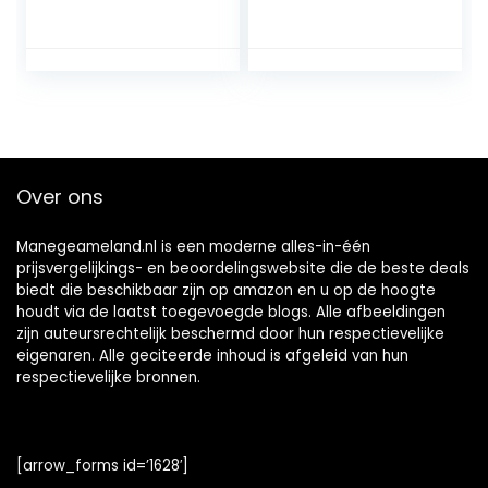
Hoeftrimmer met
vormige oortang
handvat,
voor varkens voor
Professionele
boerderij voor
Notenkraker
koeien Cow(U
Paarden Hoef
type)
Trimmen
Gereedschap
Voor Het Gebruik
Over ons
Van Dierhouderij
Manegeameland.nl is een moderne alles-in-één
prijsvergelijkings- en beoordelingswebsite die de beste deals
biedt die beschikbaar zijn op amazon en u op de hoogte
houdt via de laatst toegevoegde blogs. Alle afbeeldingen
zijn auteursrechtelijk beschermd door hun respectievelijke
eigenaren. Alle geciteerde inhoud is afgeleid van hun
respectievelijke bronnen.
[arrow_forms id=’1628′]