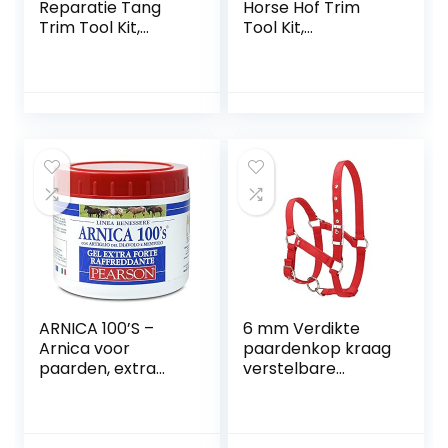
Reparatie Tang
Horse Hof Trim
Trim Tool Kit,
Tool Kit,
Ergonomische
Multifunctionele
Hoeftrimmer met
Hoof Trimmers,
handvat,
Vee Hoef
Professionele
Reparatie Tool
Notenkraker
Geschikt voor Hof
Paarden Hoef
Trimmen voor
Trimmen
Paarden/Ezels
Gereedschap
Voor Het Gebruik
Van Dierhouderij
ARNICA 100’S –
6 mm Verdikte
Arnica voor
paardenkop kraag
paarden, extra
verstelbare
sterke koelgel
veiligheid halter
Pearson [500ml].
brughoofdkollar
Sterke Arnica gel
(Color : Red S)