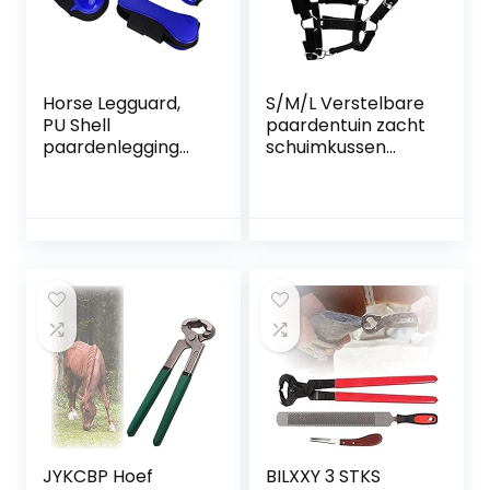
Horse Legguard,
S/M/L Verstelbare
PU Shell
paardentuin zacht
paardenlegging
schuimkussen
Comfortabel 1 set
rijapparatuur
voor
ruiter
landbouwgrond(bl
paardenbeveiligin
auw, Een set van
g (Color : Black)
medium)
JYKCBP Hoef
BILXXY 3 STKS