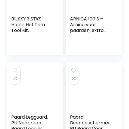
BILXXY 3 STKS
ARNICA 100’S –
Horse Hof Trim
Arnica voor
Tool Kit,
paarden, extra
Multifunctionele
sterke koelgel
Hoof Trimmers,
Pearson [500ml].
Vee Hoef
Sterke Arnica gel
Reparatie Tool
met duivelsklauw
Geschikt voor Hof
en menthol.
Trimmen voor
Ontspannende
Paarden/Ezels
zalf
Paard Legguard,
Paard
PU Neopreen
Beenbeschermer
Paard Leggins
PU Paard Voor