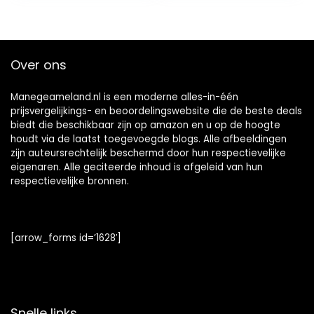
bladen voor
Shape)
schapen,
runderen, paarden
en ander vee(EEN)
Over ons
Manegeameland.nl is een moderne alles-in-één
prijsvergelijkings- en beoordelingswebsite die de beste deals
biedt die beschikbaar zijn op amazon en u op de hoogte
houdt via de laatst toegevoegde blogs. Alle afbeeldingen
zijn auteursrechtelijk beschermd door hun respectievelijke
eigenaren. Alle geciteerde inhoud is afgeleid van hun
respectievelijke bronnen.
[arrow_forms id=’1628′]
Snelle links