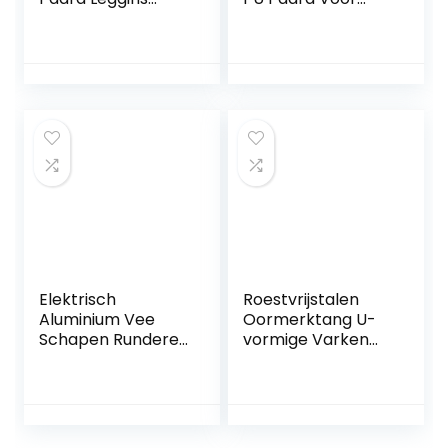
Comfortabele
Achterbeen
Elastische
Laarzen
demping
Paardrijlaarzen
Binnenpad
Pony
Verdikte Been
Schokabsorberen
Protector Paard
de Show
Pees Laarzen
Competitie
Verminder
Beenbescherming
Stomping Stress
(bruin XL)
Vermoeidheid
Elektrisch
Roestvrijstalen
Aluminium Vee
Oormerktang U-
Schapen Runderen
vormige Varken
Paarden Hoof Trim
Oormerktang Gat
Disc Plate Tool
Tang Pincet voor
Hoefmes Tool Hoef
Boerderijdieren
Trimmen
Vee
Runderen met 7
Benodigdheden(U‑