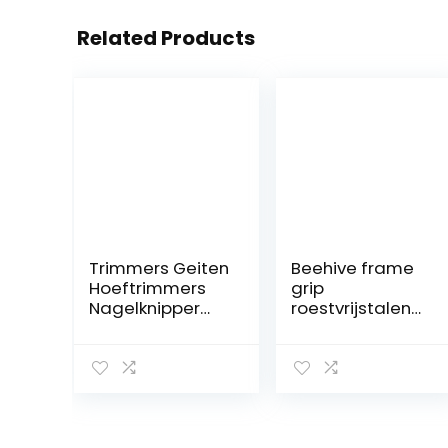
Related Products
Trimmers Geiten
Beehive frame
Hoeftrimmers
grip
Nagelknipper
roestvrijstalen
Multifunctionele
frame houder
Hoeftrimmers.P
greepgereedsc
aard Paarden
hap bijenkorf
Metaalscharen
frame
Hoefsmeden
gereedschap
Hoefnippelsnijd
bijenteeltappar