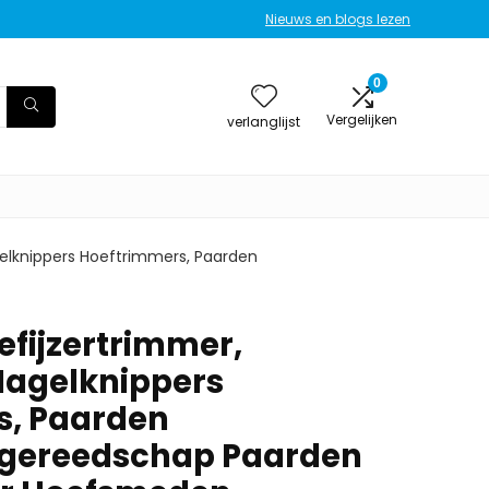
Nieuws en blogs lezen
0
Vergelijken
verlanglijst
elknippers Hoeftrimmers, Paarden
efijzertrimmer,
Nagelknippers
s, Paarden
gereedschap Paarden