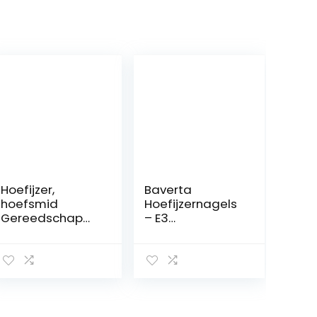
Hoefijzer,
Baverta
hoefsmid
Hoefijzernagels
Gereedschap
– E3
Hoefijzernagels
Hoefijzernagels
Hoefijzer
E3
Hoefsnijder voor
Paardensportuit
het snijden van
rusting voor
paardenhoeven
paardenstalen
nagels 250 stuks