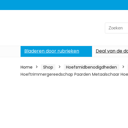
Search
for:
Bladeren door rubrieken
Deal van de d
Home
Shop
Hoefsmidbenodigdheden
Hoeftrimmergereedschap Paarden Metaalschaar Hoef