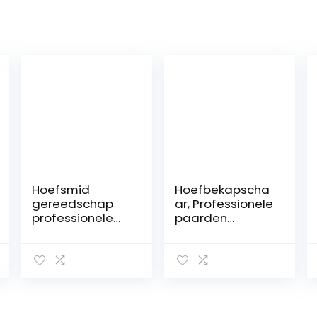
Hoefsmid
Hoefbekapscha
gereedschap
ar, Professionele
professionele
paarden
metalen schaar
Hoefbekappers,
trimmen paard
Hoefbekappers
hoefsmid
Geit,
hoeftangen
Hoefbekapscha
cutter handvat
ar Nagelknipper
mes
voor geiten