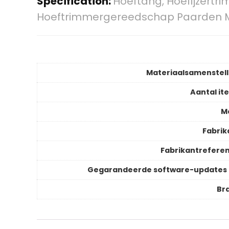
Specification:
Hoeftang, Hoefijzertr
Hoeftrimmergereedschap Paarden M
Materiaalsamenstell
Aantal it
M
Fabrik
Fabrikantreferen
Gegarandeerde software-updates 
Br