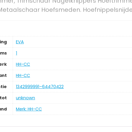
immer, Trimschaar Nagelknippers Hoeftrimm
etaalschaar Hoefsmeden. Hoefnippelsnijd
ing
‎EVA
ems
‎1
erk
‎HH-CC
ant
‎HH-CC
tie
‎1342999991–64470422
tot
‎unknown
and
Merk: HH-CC