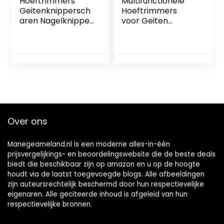
Hoeftrimmers
Multifunctionele
Geitenknippersch
Hoeftrimmers
aren Nagelknipper,
voor Geiten
multifunctionele
Schapen Varkens
hoefklem voor
Runderen Paarden
paarden Vee- en
Melkkoe Hoef.
schapendecoratie
Nippers Kit
Hoefmes Schaap
Hoefschaar
Over ons
Manegeameland.nl is een moderne alles-in-één
prijsvergelijkings- en beoordelingswebsite die de beste deals
biedt die beschikbaar zijn op amazon en u op de hoogte
houdt via de laatst toegevoegde blogs. Alle afbeeldingen
zijn auteursrechtelijk beschermd door hun respectievelijke
eigenaren. Alle geciteerde inhoud is afgeleid van hun
respectievelijke bronnen.