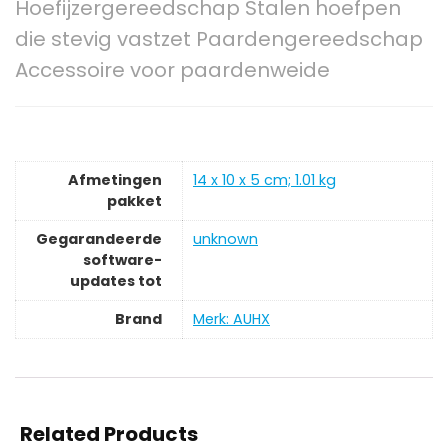
Hoefijzergereedschap Stalen hoefpen
die stevig vastzet Paardengereedschap
Accessoire voor paardenweide
Afmetingen
‎14 x 10 x 5 cm; 1.01 kg
pakket
Gegarandeerde
‎unknown
software-
updates tot
Brand
Merk: AUHX
Related Products