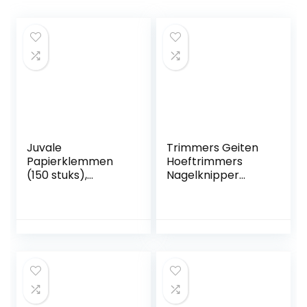
Juvale
Trimmers Geiten
Papierklemmen
Hoeftrimmers
(150 stuks),
Nagelknipper
multifunctionele
Multifunctionele
clip, sluitclip van
Hoeftrimmers.Paa
roestvrij staal, voor
rd Paarden
thuis, keuken,
Metaalscharen
kantoor, school,
Hoefsmeden
zilverkleurig, 2,2
Hoefnippelsnijder
cm x 2,9 cm
Professionele
paarden Hoef