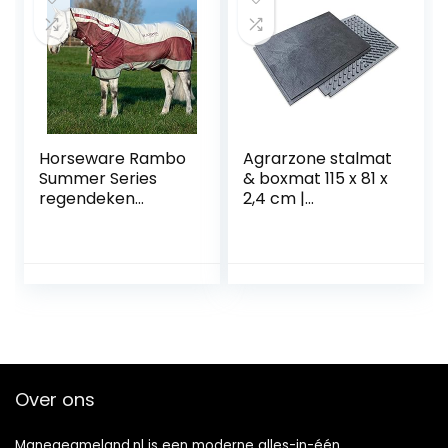
Horseware Rambo
Agrarzone stalmat
Summer Series
& boxmat 115 x 81 x
regendeken
2,4 cm |
overgangsdeken
Paardenmat
Grey/Burgundy
paddock mat voor
Turnout 0g
stal & box | Antislip
plafondgrootte:
rubber mat met
155 cm / 6´9
kliksysteem |
Beschermingsmat
vloermat voor
paardenbox stal
manege
Over ons
Manegeameland.nl is een moderne alles-in-één