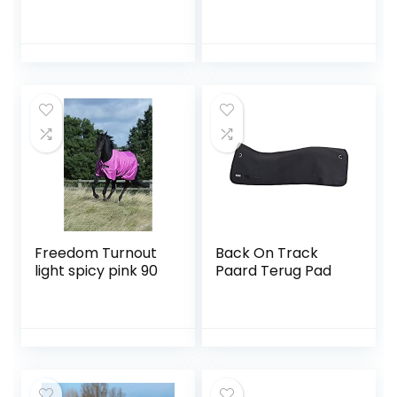
transportdeken,
schoenkussen, 155
cm, marineblauw
Freedom Turnout
Back On Track
light spicy pink 90
Paard Terug Pad