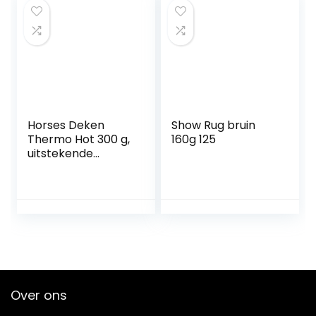
Horses Deken
Show Rug bruin
Thermo Hot 300 g,
160g 125
uitstekende
afwerking, nuttig
om het paard te
beschermen
tegen
temperatuurscho
mmelingen, regen
en insecten
Over ons