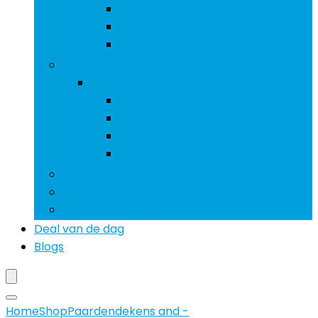
Sporen
Stijgbeugels
Zadeldekken
Vachtverzorging
Vachtverzorging
Borstels and kammen
Rosborstels
Sjablonen
Tondeuses
Snoepjes
Voeding
Voer- and drinksystemen
Deal van de dag
Blogs
Home
Shop
Paardendekens and -