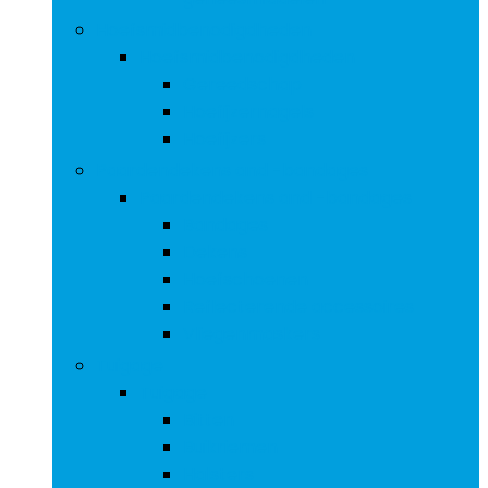
Hoefsmidbenodigdheden
Hoefsmidbenodigdheden
Gereedschap
Hoefijzernagels
Hoefijzers
Paardendekens and -bandages
Paardendekens and -bandages
Bandages
Dekens
Hoefschoenen
Reflecterende accessoires
Vliegenmaskers
Tuigage
Tuigage
Bitten
Buikriemen
Halsters