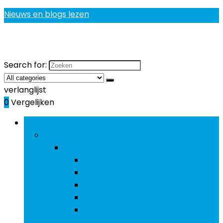
Nieuws en blogs lezen
Search for:
verlanglijst
0
Vergelijken
Bladeren door rubrieken
Gezondheidsproducten
Gezondheidsproducten
Bot- and gewrichtsverzorging
Eerstehulpsets and middelen
Olies
Ontwormingsmiddelen
Voedingssupplementen and
geneesmiddelen