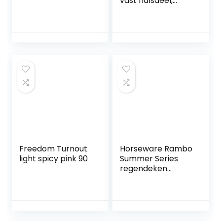
vast halsdeel,
vliegenbeschermi
ngsdeken
paardendeken, wit,
165 cm
Freedom Turnout
Horseware Rambo
light spicy pink 90
Summer Series
regendeken
overgangsdeken
Grey/Burgundy
Turnout 0g
plafondgrootte:
155 cm / 6´9