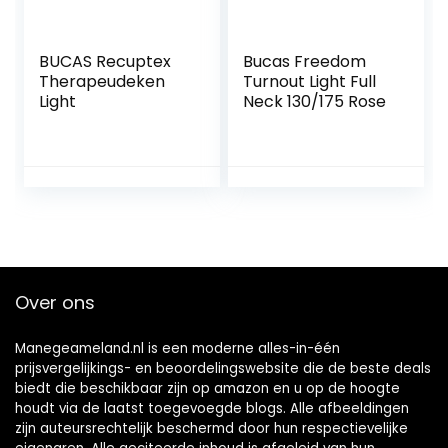
BUCAS Recuptex
Bucas Freedom
Therapeudeken
Turnout Light Full
Light
Neck 130/175 Rose
Over ons
Manegeameland.nl is een moderne alles-in-één
prijsvergelijkings- en beoordelingswebsite die de beste deals
biedt die beschikbaar zijn op amazon en u op de hoogte
houdt via de laatst toegevoegde blogs. Alle afbeeldingen
zijn auteursrechtelijk beschermd door hun respectievelijke