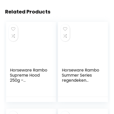
Related Products
Horseware Rambo
Horseware Rambo
Supreme Hood
Summer Series
250g –
regendeken
zwart/oranje
overgangsdeken
Grey/Burgundy
Turnout 0g
plafondgrootte:
155 cm / 6´9