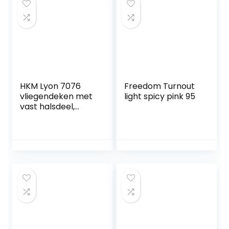
HKM Lyon 7076
Freedom Turnout
vliegendeken met
light spicy pink 95
vast halsdeel,
vliegenbeschermi
ngsdeken
paardendeken, wit,
165 cm