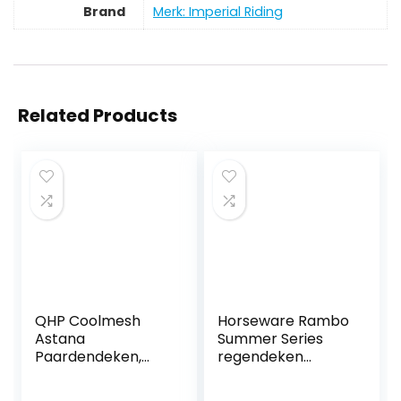
Brand
Merk: Imperial Riding
Related Products
QHP Coolmesh
Horseware Rambo
Astana
Summer Series
Paardendeken,
regendeken
transportdeken,
overgangsdeken
schoenkussen, 155
Grey/Burgundy