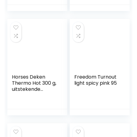
cm, marineblauw
Turnout 0g
plafondgrootte:
155 cm / 6´9
Horses Deken
Freedom Turnout
Thermo Hot 300 g,
light spicy pink 95
uitstekende
afwerking, nuttig
om het paard te
beschermen
tegen
temperatuurscho
mmelingen, regen
en insecten