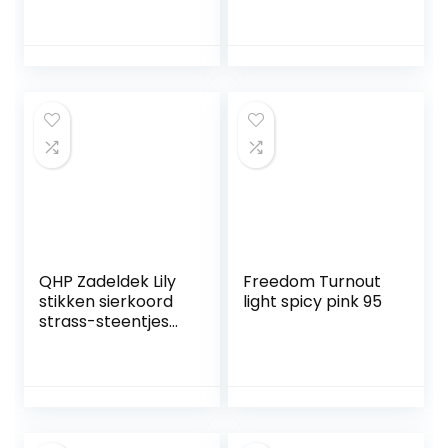
vliegenbeschermi
ngsdeken
paardendeken, wit,
165 cm
QHP Zadeldek Lily
Freedom Turnout
stikken sierkoord
light spicy pink 95
strass-steentjes
warmbloed DR
(bordeauxrood)