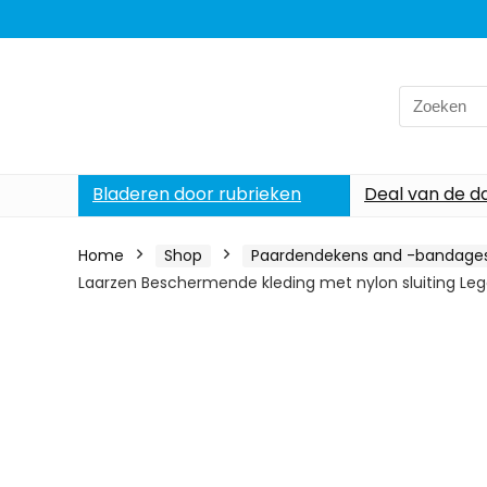
Search
for:
Bladeren door rubrieken
Deal van de d
Home
Shop
Paardendekens and -bandage
Laarzen Beschermende kleding met nylon sluiting Leggi