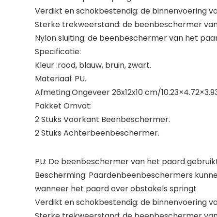
Verdikt en schokbestendig: de binnenvoering v
Sterke trekweerstand: de beenbeschermer van het
Nylon sluiting: de beenbeschermer van het paard 
Specificatie:
Kleur :rood, blauw, bruin, zwart.
Materiaal: PU.
Afmeting:Ongeveer 26x12x10 cm/10.23×4.72×3.93
Pakket Omvat:
2 Stuks Voorkant Beenbeschermer.
2 Stuks Achterbeenbeschermer.
PU: De beenbeschermer van het paard gebruikt 
Bescherming: Paardenbeenbeschermers kunnen
wanneer het paard over obstakels springt
Verdikt en schokbestendig: de binnenvoering v
Sterke trekweerstand: de beenbeschermer van he