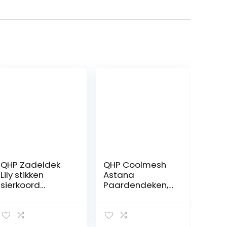
QHP Zadeldek
QHP Coolmesh
Lily stikken
Astana
sierkoord
Paardendeken,
strass-
transportdeken,
steentjes
schoenkussen,
warmbloed DR
155 cm,
(bordeauxrood)
marineblauw