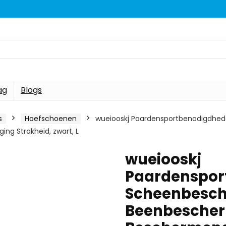
ag
Blogs
s
Hoefschoenen
wueiooskj Paardensportbenodigdhe
ng Strakheid, zwart, L
wueiooskj
Paardenspor
Scheenbesc
Beenbescher