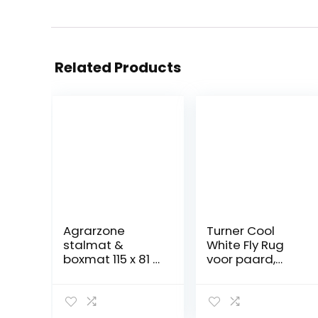
Related Products
Agrarzone
Turner Cool
stalmat &
White Fly Rug
boxmat 115 x 81 x
voor paard,
2,4 cm |
pony, Shetland –
Paardenmat
lichtgewicht
paddock mat
volledige hals
voor stal & box |
combo – 3’3″