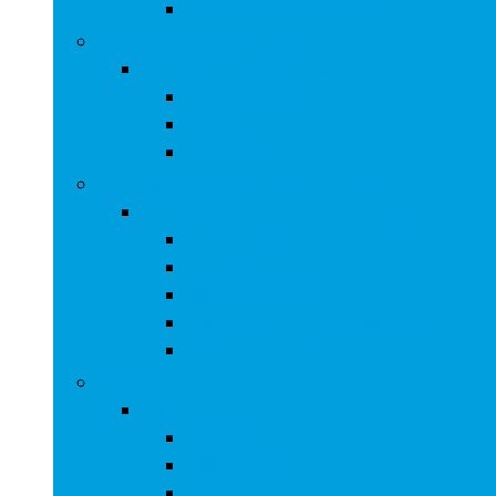
Voedingssupplementen and genee
Hoefsmidbenodigdheden
Hoefsmidbenodigdheden
Gereedschap
Hoefijzernagels
Hoefijzers
Paardendekens and -bandages
Paardendekens and -bandages
Bandages
Dekens
Hoefschoenen
Reflecterende accessoires
Vliegenmaskers
Tuigage
Tuigage
Bitten
Buikriemen
Halsters