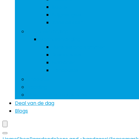
Sporen
Stijgbeugels
Zadeldekken
Vachtverzorging
Vachtverzorging
Borstels and kammen
Rosborstels
Sjablonen
Tondeuses
Snoepjes
Voeding
Voer- and drinksystemen
Deal van de dag
Blogs