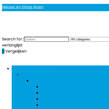
Nieuws en blogs lezen
Search for:
verlanglijst
0
Vergelijken
Bladeren door rubrieken
Gezondheidsproducten
Gezondheidsproducten
Bot- and gewrichtsverzorging
Eerstehulpsets and middelen
Olies
Ontwormingsmiddelen