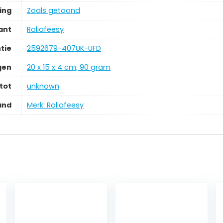
ing
‎Zoals getoond
ant
‎Roliafeesy
tie
‎2592679-407UK-UFD
gen
‎20 x 15 x 4 cm; 90 gram
tot
‎unknown
and
Merk: Roliafeesy