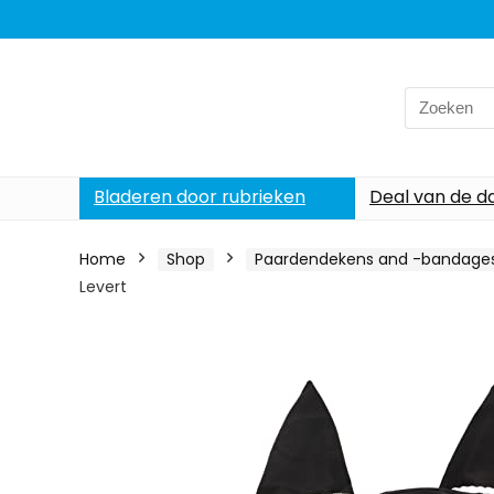
Search
for:
Bladeren door rubrieken
Deal van de d
Home
Shop
Paardendekens and -bandage
Levert