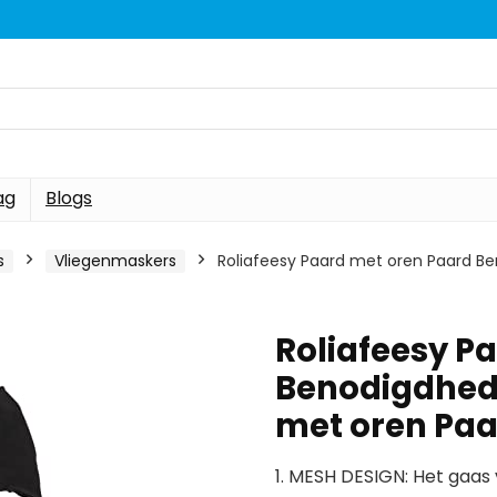
ag
Blogs
s
Vliegenmaskers
Roliafeesy Paard met oren Paard B
Roliafeesy P
Benodigdhed
met oren Paa
1. MESH DESIGN: Het gaa