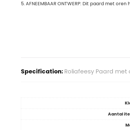
5. AFNEEMBAAR ONTWERP: Dit paard met oren he
Specification:
Roliafeesy Paard met
Kl
Aantal it
M