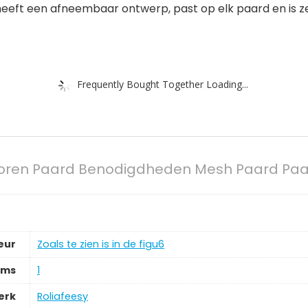
eft een afneembaar ontwerp, past op elk paard en is z
Frequently Bought Together Loading...
 oren Paard Benodigdheden Mesh Paard Paa
eur
‎Zoals te zien is in de figu6
ems
‎1
erk
‎Roliafeesy