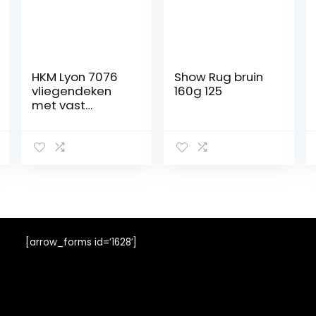
HKM Lyon 7076
Show Rug bruin
vliegendeken
160g 125
met vast
halsdeel,
vliegenbescher
mingsdeken
paardendeken,
wit, 165 cm
[arrow_forms id=’1628′]