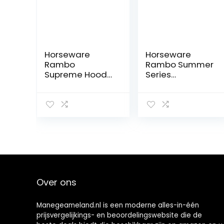
Horseware
Horseware
Rambo
Rambo Summer
Supreme Hood
Series
250g –
regendeken
zwart/oranje
overgangsdeke
n Grey/Burgundy
Turnout 0g
plafondgrootte:
155 cm / 6´9
Over ons
Manegeameland.nl is een moderne alles-in-één
prijsvergelijkings- en beoordelingswebsite die de