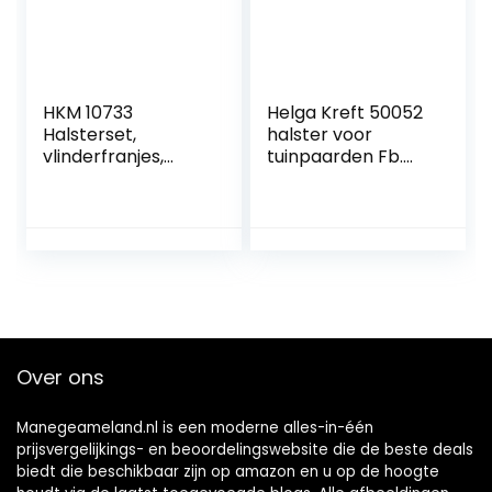
HKM 10733
Helga Kreft 50052
Halsterset,
halster voor
vlinderfranjes,
tuinpaarden Fb.
gebreid 180 cm
navy, veulen
karabijnhaak,
petrol/marineblau
w WB
Over ons
Manegeameland.nl is een moderne alles-in-één
prijsvergelijkings- en beoordelingswebsite die de beste deals
biedt die beschikbaar zijn op amazon en u op de hoogte