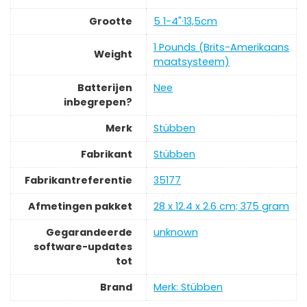
Grootte
‎5 1-4"·13,5cm
‎1 Pounds (Brits-Amerikaans
Weight
maatsysteem)
Batterijen
‎Nee
inbegrepen?
Merk
‎Stübben
Fabrikant
‎Stübben
Fabrikantreferentie
‎35177
Afmetingen pakket
‎28 x 12.4 x 2.6 cm; 375 gram
Gegarandeerde
‎unknown
software-updates
tot
Brand
Merk: Stübben