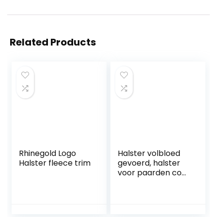
Related Products
Rhinegold Logo
Halster volbloed
Halster fleece trim
gevoerd, halster
voor paarden cob,
met fleece, zwarte
halster voor
paarden, 2-voudig
verstelbaar