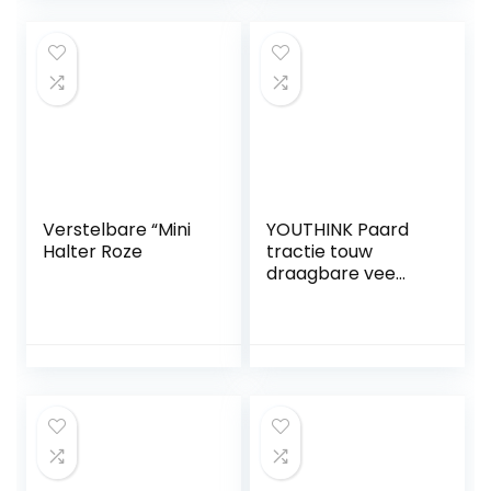
(zwart, volbloed
cob)
Verstelbare “Mini
YOUTHINK Paard
Halter Roze
tractie touw
draagbare vee
paard headstall
halster tractie
touw Holding
touwen accessoire
met haak