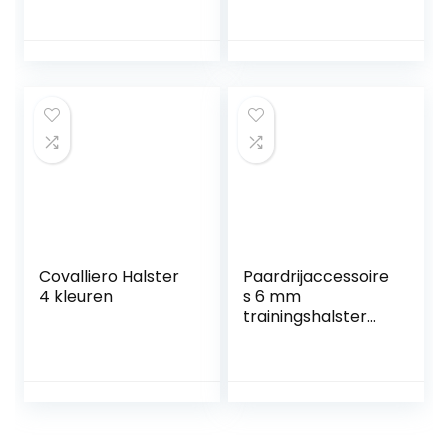
stalhalster |
verstelbare
holster 2 vakken
aan kinriem &
nekstuk (zwart-
wit, XXFull
(koudbloed))
Covalliero Halster
Paardrijaccessoire
4 kleuren
s 6 mm
trainingshalster
hoofdstel, rode
kleur halster, voor
autorijden