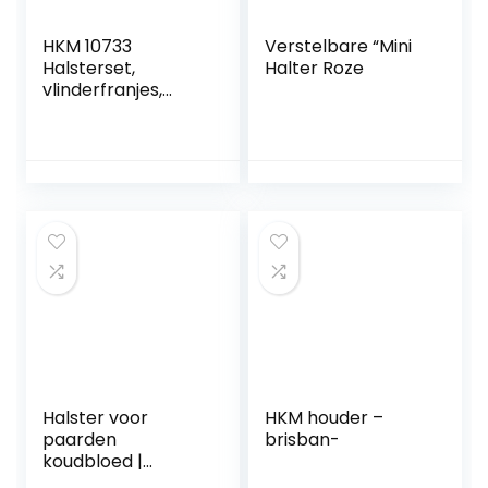
HKM 10733
Verstelbare “Mini
Halsterset,
Halter Roze
vlinderfranjes,
gebreid 180 cm
karabijnhaak,
petrol/marineblau
w WB
Halster voor
HKM houder –
paarden
brisban-
koudbloed |
halster xxfull,