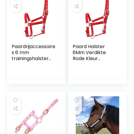
Paardrijaccessoire
Paard Halster
s 6 mm
6Mm Verdikte
trainingshalster
Rode Kleur
hoofdstel, rode
Verstelbare Paard
kleur halster, voor
Hoofdstel Halster
autorijden
Rij-Accessoires