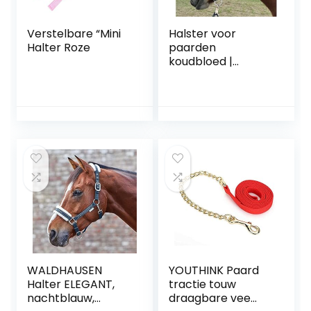
Verstelbare “Mini
Halster voor
Halter Roze
paarden
koudbloed |
halster xxfull,
stalhalster |
verstelbare
holster 2 vakken
aan kinriem &
nekstuk (zwart-
wit, XXFull
(koudbloed))
WALDHAUSEN
YOUTHINK Paard
Halter ELEGANT,
tractie touw
nachtblauw,
draagbare vee