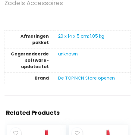
Zadels Accessoires
Afmetingen
‎20 x 14 x 5 cm; 1.05 kg
pakket
Gegarandeerde
‎unknown
software-
updates tot
Brand
De TOPINCN Store openen
Related Products