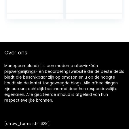
volbloed
paard headstall
halster tractie
touw Holding
touwen accessoire
met haak
Over ons
Manegeameland.nl is een moderne alles-in-één
prijsvergelijkings- en beoordelingswebsite die de beste deals
biedt die beschikbaar zijn op amazon en u op de hoogte
houdt via de laatst toegevoegde blogs. Alle afbeeldingen
zijn auteursrechtelijk beschermd door hun respectievelijke
eigenaren. Alle geciteerde inhoud is afgeleid van hun
respectievelijke bronnen.
[arrow_forms id=’1628′]