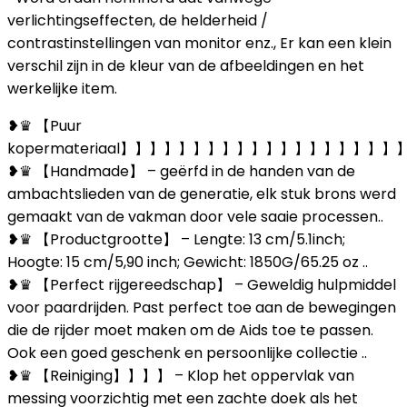
verlichtingseffecten, de helderheid /
contrastinstellingen van monitor enz., Er kan een klein
verschil zijn in de kleur van de afbeeldingen en het
werkelijke item.
❥♛ 【Puur
kopermateriaal】】】】】】】】】】】】】】】】
❥♛ 【Handmade】 – geërfd in de handen van de
ambachtslieden van de generatie, elk stuk brons werd
gemaakt van de vakman door vele saaie processen..
❥♛ 【Productgrootte】 – Lengte: 13 cm/5.1inch;
Hoogte: 15 cm/5,90 inch; Gewicht: 1850G/65.25 oz ..
❥♛ 【Perfect rijgereedschap】 – Geweldig hulpmiddel
voor paardrijden. Past perfect toe aan de bewegingen
die de rijder moet maken om de Aids toe te passen.
Ook een goed geschenk en persoonlijke collectie ..
❥♛ 【Reiniging】】】】 – Klop het oppervlak van
messing voorzichtig met een zachte doek als het