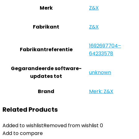
Merk
‎Z&X
Fabrikant
‎Z&X
‎1692697704–
Fabrikantreferentie
64233578
Gegarandeerde software-
‎unknown
updates tot
Brand
Merk: Z&X
Related Products
Added to wishlist
Removed from wishlist
0
Add to compare