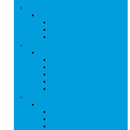
Hoefsmidbenodigdheden
Hoefsmidbenodigdheden
Gereedschap
Hoefijzernagels
Hoefijzers
Paardendekens and -bandages
Paardendekens and -bandages
Bandages
Dekens
Hoefschoenen
Reflecterende accessoires
Vliegenmaskers
Tuigage
Tuigage
Bitten
Buikriemen
Halsters