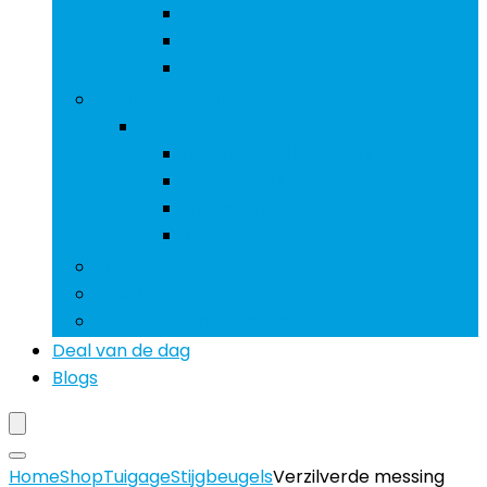
Sporen
Stijgbeugels
Zadeldekken
Vachtverzorging
Vachtverzorging
Borstels and kammen
Rosborstels
Sjablonen
Tondeuses
Snoepjes
Voeding
Voer- and drinksystemen
Deal van de dag
Blogs
Home
Shop
Tuigage
Stijgbeugels
Verzilverde messing