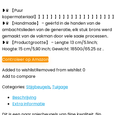
❥♛ 【Puur
kopermateriaal】】】】】】】】】】】】】】】】
❥♛ 【Handmade】 – geërfd in de handen van de
ambachtslieden van de generatie, elk stuk brons werd
gemaakt van de vakman door vele saaie processen..
❥♛ 【Productgrootte】 – Lengte: 13 cm/5.1inch;
Hoogte: 15 cm/5,90 inch; Gewicht: 1850G/65.25 oz ..
Controleer op Amazon
Added to wishlist
Removed from wishlist
0
Add to compare
Categories:
Stijgbeugels
,
Tuigage
Beschrijving
Extra informatie
Dit is een paar spierbeugels van fijne kwaliteit, fijn