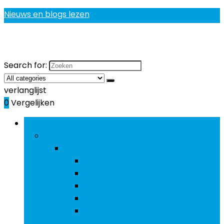
Nieuws en blogs lezen
Search for:
verlanglijst
0
Vergelijken
Bladeren door rubrieken
Gezondheidsproducten
Gezondheidsproducten
Bot- and gewrichtsverzorging
Eerstehulpsets and middelen
Olies
Ontwormingsmiddelen
Voedingssupplementen and
geneesmiddelen