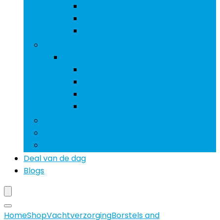
Sporen
Stijgbeugels
Zadeldekken
Vachtverzorging
Vachtverzorging
Borstels and kammen
Rosborstels
Sjablonen
Tondeuses
Snoepjes
Voeding
Voer- and drinksystemen
Deal van de dag
Blogs
Home
Shop
Vachtverzorging
Borstels and