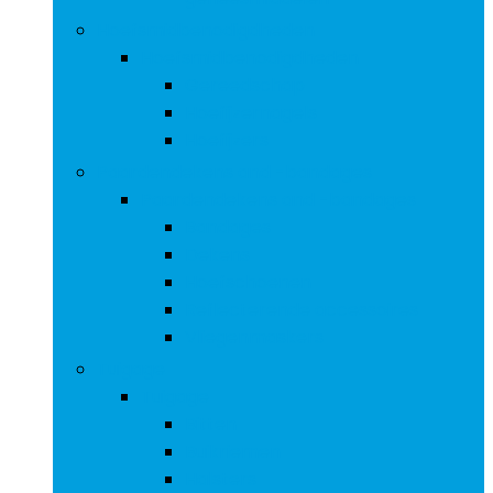
Hoefsmidbenodigdheden
Hoefsmidbenodigdheden
Gereedschap
Hoefijzernagels
Hoefijzers
Paardendekens and -bandages
Paardendekens and -bandages
Bandages
Dekens
Hoefschoenen
Reflecterende accessoires
Vliegenmaskers
Tuigage
Tuigage
Bitten
Buikriemen
Halsters