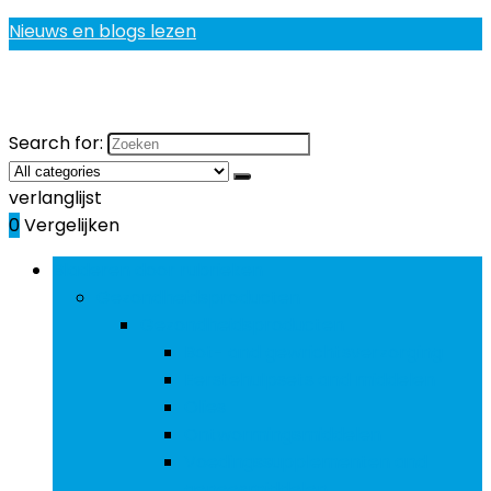
Nieuws en blogs lezen
Search for:
verlanglijst
0
Vergelijken
Bladeren door rubrieken
Gezondheidsproducten
Gezondheidsproducten
Bot- and gewrichtsverzorging
Eerstehulpsets and middelen
Olies
Ontwormingsmiddelen
Voedingssupplementen and
geneesmiddelen