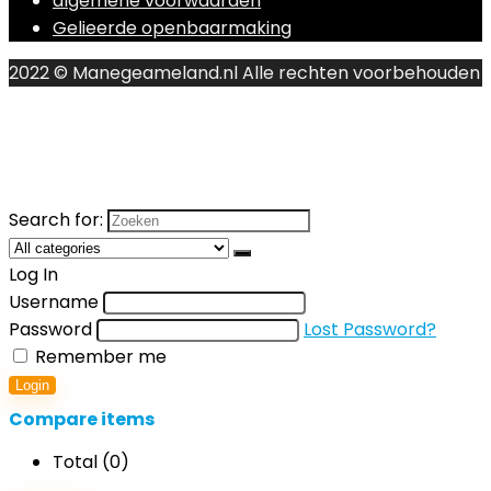
algemene voorwaarden
Gelieerde openbaarmaking
2022 © Manegeameland.nl Alle rechten voorbehouden
Search for:
Log In
Username
Password
Lost Password?
Remember me
Login
Compare items
Total (
0
)