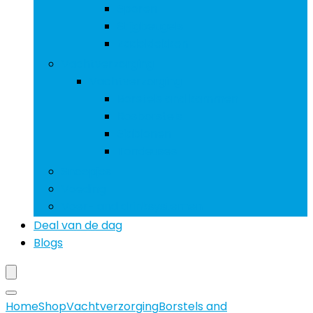
Sporen
Stijgbeugels
Zadeldekken
Vachtverzorging
Vachtverzorging
Borstels and kammen
Rosborstels
Sjablonen
Tondeuses
Snoepjes
Voeding
Voer- and drinksystemen
Deal van de dag
Blogs
Home
Shop
Vachtverzorging
Borstels and