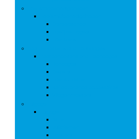
Hoefsmidbenodigdheden
Hoefsmidbenodigdheden
Gereedschap
Hoefijzernagels
Hoefijzers
Paardendekens and -bandages
Paardendekens and -bandages
Bandages
Dekens
Hoefschoenen
Reflecterende accessoires
Vliegenmaskers
Tuigage
Tuigage
Bitten
Buikriemen
Halsters