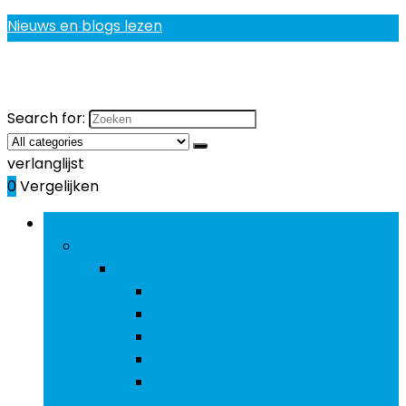
Nieuws en blogs lezen
Search for:
verlanglijst
0
Vergelijken
Bladeren door rubrieken
Gezondheidsproducten
Gezondheidsproducten
Bot- and gewrichtsverzorging
Eerstehulpsets and middelen
Olies
Ontwormingsmiddelen
Voedingssupplementen and
geneesmiddelen