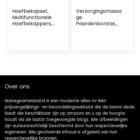
Hoefbekapset,
Verzorgingsmassa
Multifunctionele
ge
Hoefbekappers,
Paardenborstel,
Professionele
massageborstel
Hoefbekappers
paardenbad,
Voor Paarden,
reinigingsborstel
Hoefreparatie
paardenhaar,
Voor Dieren
professionele
verzorging van
huisdieren
Drijvende haren
verwijderen
Over ons
paarden en
honden (Black)
Manegeameland.nl is een moderne alles-in-één
prijsvergelijkings- en beoordelingswebsite die de beste deals
biedt die beschikbaar zijn op amazon en u op de hoogte
houdt via de laatst toegevoegde blogs. Alle afbeeldingen
zijn auteursrechtelijk beschermd door hun respectievelijke
eigenaren. Alle geciteerde inhoud is afgeleid van hun
respectievelijke bronnen.