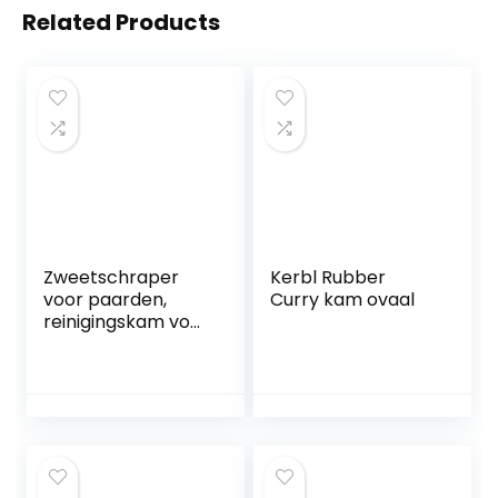
Related Products
Zweetschraper
Kerbl Rubber
voor paarden,
Curry kam ovaal
reinigingskam voor
paarden,
verzorgingsgereed
schap voor
paardenvergieten,
ergonomische
handgreep met
zachte handgreep,