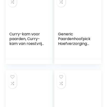
kunststof,
22x19x5cm/8.66×7.
48×1.96in (Plastic)
Curry-kam voor
Generic
paarden, Curry-
Paardenhoofpick
kam van roestvrij
Hoefverzorging
staal Blijft schoon
Luxe Grip Hoef Pick
en mooi Roestvrij
Rubber Hoef Pick
staal van hoge
Met Borstel en
kwaliteit
Schraper Paarden
Gemakkelijk vast
Verzorgingsgeree
te pakken voor
dschap
het reinigen van(6
(Willekeurige
cirkels van runder-
Kleur)
en
paardenkammen)