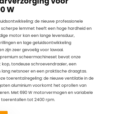
aarverzorging voor
90 W
luidsontwikkeling: de nieuwe professionele
et scherpe lemmet heeft een hoge hardheid en
dige motor kan een lange levensduur,
rillingen en lage geluidsontwikkeling
 zijn zeer gevoelig voor lawaai.
e premium scheermachineset bevat onze
 kop, tondeuse schroevendraaier, een
m lang netsnoer en een praktische draagtas.
ze toerentalregeling: de nieuwe ventilatie in de
goten aluminium voorkomt het oprollen van
heren. Met 690 W motorvermogen en variabele
ij toerentallen tot 2400 rpm.