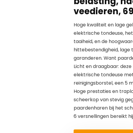
belasting, h
veedieren, 6
Hoge kwaliteit en lage ge
elektrische tondeuse, h
taaiheid, en de hoogwaar
hittebestendigheid, lage t
garanderen. Want paarden
Licht en draagbaar: dez
elektrische tondeuse met
reinigingsborstel, een 5 
Hoge prestaties en traplo
scheerkop van stevig ge
paardenharen bij het sc
6 versnellingen bereikt h