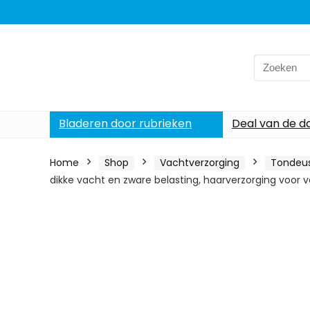
Search
for:
Bladeren door rubrieken
Deal van de d
Home
Shop
Vachtverzorging
Tondeu
dikke vacht en zware belasting, haarverzorging voor 