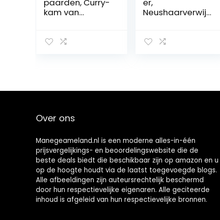
paarden, Curry-
er,
kam van
Neushaarverwij
roestvrij staal
deraar, 3 in 1
Blijft schoon en
Multifunctionele
mooi Roestvrij
Krachtige Motor
staal van hoge
met Weinig
kwaliteit
Trillingen en
Gemakkelijk
Geluid
vast te pakken
voor het
reinigen van(6
cirkels van
Over ons
runder- en
paardenkamme
n)
Manegeameland.nl is een moderne alles-in-één
prijsvergelijkings- en beoordelingswebsite die de
beste deals biedt die beschikbaar zijn op amazon en u
op de hoogte houdt via de laatst toegevoegde blogs.
Alle afbeeldingen zijn auteursrechtelijk beschermd
door hun respectievelijke eigenaren. Alle geciteerde
inhoud is afgeleid van hun respectievelijke bronnen.