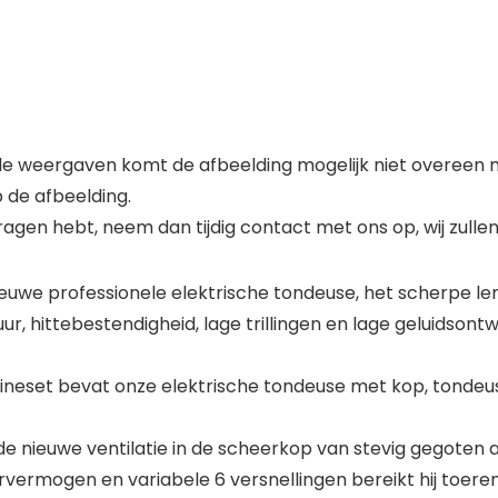
de weergaven komt de afbeelding mogelijk niet overeen met
 de afbeelding.
e vragen hebt, neem dan tijdig contact met ons op, wij zul
nieuwe professionele elektrische tondeuse, het scherpe l
, hittebestendigheid, lage trillingen en lage geluidsont
eset bevat onze elektrische tondeuse met kop, tondeuse
 de nieuwe ventilatie in de scheerkop van stevig gegoten
ermogen en variabele 6 versnellingen bereikt hij toeren