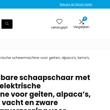
Nieuws en blogs lezen
0
Vergelijken
verlanglijst
ische scheermachine voor geiten, alpaca’s, lama’s,
bare schaapschaar met
elektrische
e voor geiten, alpaca’s,
e vacht en zware