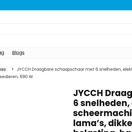
ag
Blogs
ses
JYCCH Draagbare schaapschaar met 6 snelheden, elektr
veedieren, 690 W
JYCCH Draag
6 snelheden, 
scheermachin
lama’s, dikk