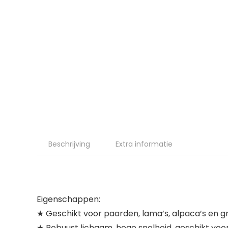
Beschrijving
Extra informatie
Eigenschappen:
★ Geschikt voor paarden, lama’s, alpaca’s en g
★ Robuust lichaam, hoge snelheid, geschikt voor 