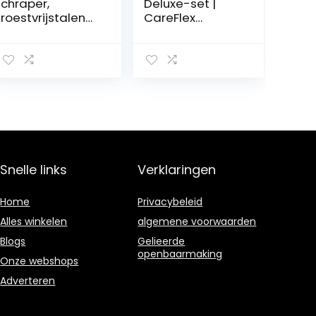
chraper,
Deluxe-set |
roestvrijstalen
CareFlex
schuurborstel,
paardenhaar-
borstel voor
cardeuse,
paardenverzorg
strrepen,
ing,
glansborstel en
paardenborstel
massage-
schraper,
strepen,
paardenborstel
kardems,
met houten
manen- en
handvat
staartborstel,
(Wooden)
hoefborstel,
Snelle links
Verklaringen
borstelset
Home
Privacybeleid
Alles winkelen
algemene voorwaarden
Blogs
Gelieerde
openbaarmaking
Onze webshops
Adverteren