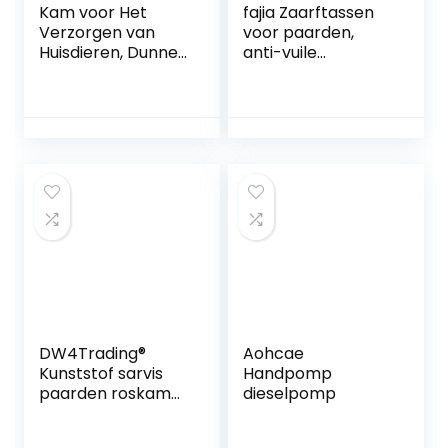
Kam voor Het
fajia Zaarftassen
Verzorgen van
voor paarden,
Huisdieren, Dunne
anti-vuile
en Dichte Dubbele
dierenstaart-
Tand Open Knoop
zakbescherming,
Kam, Hulpmiddel
waterdichte
voor Het
tassen, anti-vuile
Verzorgen van
gevlochten
Huisdieren voor
paardenstaart-
Lang- en
beschermhoezen
Kortharige
accessoires
Honden, Katten en
Andere
Huisdieren(Rood)
DW4Trading®
Aohcae
Kunststof sarvis
Handpomp
paarden roskam
dieselpomp
zwart groot