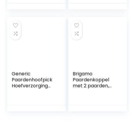
Generic
Brigamo
Paardenhoofpick
Paardenkoppel
Hoefverzorging
met 2 paarden,
Luxe Grip Hoef Pick
dierenverzorgers
Rubber Hoef Pick
en accessoires
Met Borstel en
Schraper Paarden
Verzorgingsgeree
dschap
(Willekeurige
Kleur)