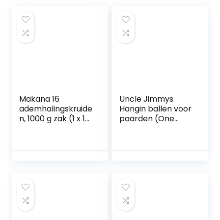
Makana 16
Uncle Jimmys
ademhalingskruide
Hangin ballen voor
n, 1000 g zak (1 x 1
paarden (One
kg)
Size) (Sweet &
Salty)