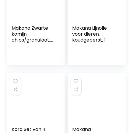
Makana Zwarte
Makana Lijnolie
komijn
voor dieren,
chips/granulaat,
koudgeperst, 1
zak van 10 kg (1 x 10
puur, 1000 ml
kg)
doseerfles (1 x 1 l)
Kora Set van 4
Makana