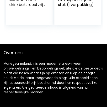
drinkbak, roestvrij
stuk (1 verpakking)
staal, rundvlees,
watertrog met 1/2
inch messing
ventiel, paard,
runder,
geitenschap,
varken, hond
zwemmerventiel
Over ons
Manegeameland.nl is een moderne alles-in-één
prijsvergelijkings- en beoordelingswebsite die de beste deals
biedt die beschikbaar zijn op amazon en u op de hoogte
houdt via de laatst toegevoegde blogs. Alle afbeeldingen
zijn auteursrechtelijk beschermd door hun respectievelijke
eigenaren. Alle geciteerde inhoud is afgeleid van hun
respectievelijke bronnen.