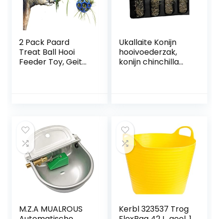
2 Pack Paard
Ukallaite Konijn
Treat Ball Hooi
hooivoederzak,
Feeder Toy, Geit
konijn chinchilla
Feeder Bal
hooizak hangende
Opknoping
voederhouder
Voeden Speelgoed
voeding
Voor Paard Geit
opbergzakje
Schapen Verlicht
huisdier voeding
Stress
zwart
M.Z.A MUALROUS
Kerbl 323537 Trog
Automatische
FlexBag 42 L, geel, 1