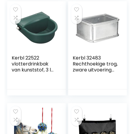
Kerbl 22522
Kerbl 32483
vlotterdrinkbak
Rechthoekige trog,
van kunststof, 3 l
zware uitvoering
groen
thermisch
verzinkt, inhoud 35
l