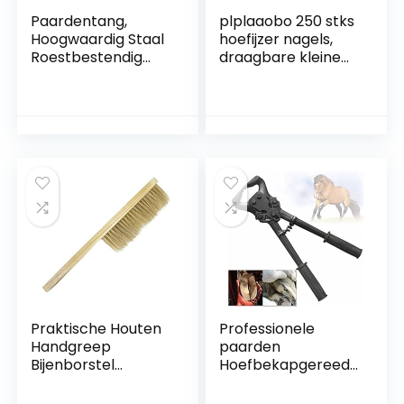
Paardentang,
plplaaobo 250 stks
Hoogwaardig Staal
hoefijzer nagels,
Roestbestendig
draagbare kleine
Slijtvaste
hoge hardheid lage
Hoeftangen
koolstofstaal
Hoefijzernagels
hoefijzer nagels
Klinknagel
voor veeteelt,
hoefijzer
gereedschap
Praktische Houten
Professionele
Handgreep
paarden
Bijenborstel
Hoefbekapgereeds
Borstelharen
chap,
Bijveerder
Hoefbekapschaar