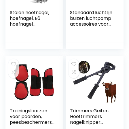
Stalen hoefnagel,
Standaard luchtlijn
hoefnagel, E6
buizen luchtpomp
hoefnagel
accessoires voor
Hoefijzergereedsch
vis tank AQUARIUM
ap Stalen hoefpen
LUCHT LIJN vis tank
die stevig vastzet
luchtlijn
Paardengereedsch
transparante
ap Accessoire voor
luchtbel buizen
paardenweide
Trainingslaarzen
Trimmers Geiten
voor paarden,
Hoeftrimmers
peesbeschermers
Nagelknipper
voor paarden
Multifunctionele