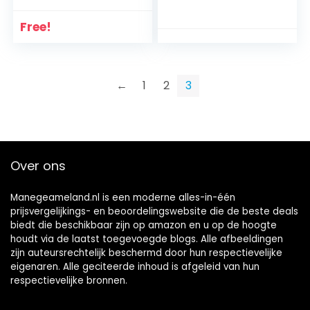
Duurzaam，
Hoeftrimmers.Paar
Paardenlaarzen
d Paarden
Free!
voor de
Metaalscharen
achterbenen Goed
Hoefsmeden
dempingseffect
Hoefnippelsnijder
voor training van
Professionele
←
1
2
3
paarden
paarden Hoef
Springen(Set van
rood,
305x145mm/12.01×5
.71in)
Over ons
Manegeameland.nl is een moderne alles-in-één
prijsvergelijkings- en beoordelingswebsite die de beste deals
biedt die beschikbaar zijn op amazon en u op de hoogte
houdt via de laatst toegevoegde blogs. Alle afbeeldingen
zijn auteursrechtelijk beschermd door hun respectievelijke
eigenaren. Alle geciteerde inhoud is afgeleid van hun
respectievelijke bronnen.