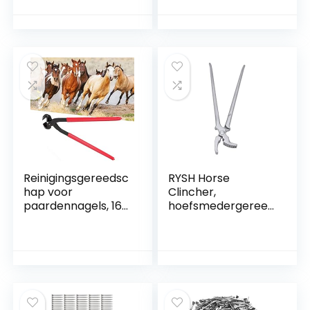
Gereedschap
Nagelknipper.
Draagbare
Hoeftrimmerset
Bijenteeltapparatu
Multifunctionele
ur
klauwbekappers,
metaal voor
paarden. Scharen
hoefsmeden
Hoefnippelsnijder
Reinigingsgereedsc
RYSH Horse
hap voor
Clincher,
paardennagels, 16
hoefsmedergereed
inch gereedschap
schap, robuust
voor het reinigen
stalen hoef-
van paardennagels
snijgereedschap,
Hoefschoengereed
roestvrij, slijtvaste
schap, Steel Hoof
hoefijzernagels
Nipper Trimmer
voor hoefijzer voor
Cutter voor paard
het trimmen van