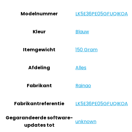
Modelnummer
‎LK5E36PE05GFUQIKOA
Kleur
‎Blauw
Itemgewicht
‎150 Gram
Afdeling
‎Alles
Fabrikant
‎Rainao
Fabrikantreferentie
‎LK5E36PE05GFUQIKOA
Gegarandeerde software-
‎unknown
updates tot