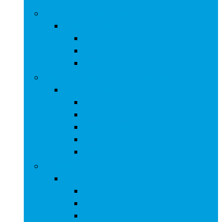
Hoefsmidbenodigdheden
Hoefsmidbenodigdheden
Gereedschap
Hoefijzernagels
Hoefijzers
Paardendekens and -bandages
Paardendekens and -bandages
Bandages
Dekens
Hoefschoenen
Reflecterende accessoires
Vliegenmaskers
Tuigage
Tuigage
Bitten
Buikriemen
Halsters