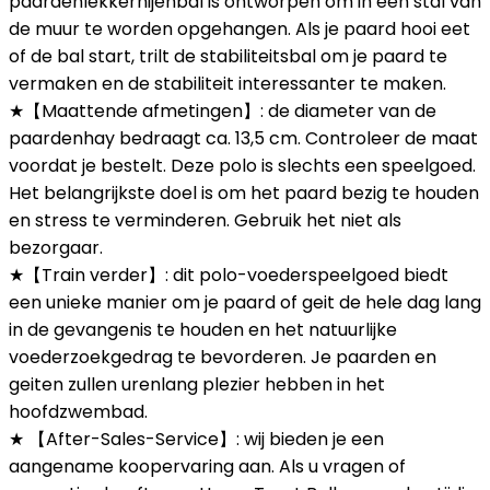
paardenlekkernijenbal is ontworpen om in een stal van
de muur te worden opgehangen. Als je paard hooi eet
of de bal start, trilt de stabiliteitsbal om je paard te
vermaken en de stabiliteit interessanter te maken.
★【Maattende afmetingen】: de diameter van de
paardenhay bedraagt ca. 13,5 cm. Controleer de maat
voordat je bestelt. Deze polo is slechts een speelgoed.
Het belangrijkste doel is om het paard bezig te houden
en stress te verminderen. Gebruik het niet als
bezorgaar.
★【Train verder】: dit polo-voederspeelgoed biedt
een unieke manier om je paard of geit de hele dag lang
in de gevangenis te houden en het natuurlijke
voederzoekgedrag te bevorderen. Je paarden en
geiten zullen urenlang plezier hebben in het
hoofdzwembad.
★ 【After-Sales-Service】: wij bieden je een
aangename koopervaring aan. Als u vragen of