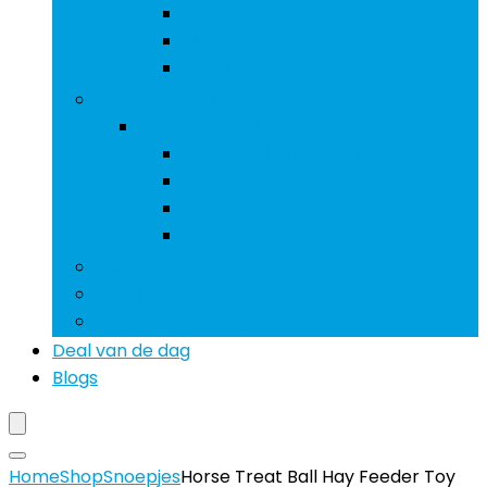
Sporen
Stijgbeugels
Zadeldekken
Vachtverzorging
Vachtverzorging
Borstels and kammen
Rosborstels
Sjablonen
Tondeuses
Snoepjes
Voeding
Voer- and drinksystemen
Deal van de dag
Blogs
Home
Shop
Snoepjes
Horse Treat Ball Hay Feeder Toy