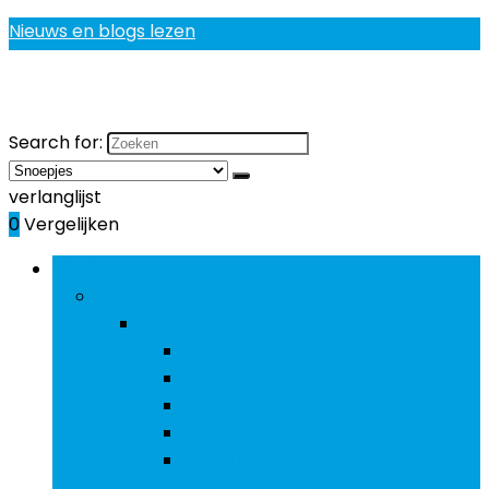
Nieuws en blogs lezen
Search for:
verlanglijst
0
Vergelijken
Bladeren door rubrieken
Gezondheidsproducten
Gezondheidsproducten
Bot- and gewrichtsverzorging
Eerstehulpsets and middelen
Olies
Ontwormingsmiddelen
Voedingssupplementen and
geneesmiddelen