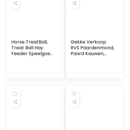
Horse TreatBall,
Gekke Verkoop
Treat Ball Hay
RVS Paardenmond,
Feeder Speelgoed
Paard Kauwen,
Ball Hangings
Paarden Mond
Feeding Toy,
Ketting Zilver
Hangende Hay
Comfortabel
Feeder Speelgoed
Paard voor Lang
Bal Hangende
Gebruik[Paarden
Feeding Speelgoed
mond lengte 125
Voor Horse Horse
mm]
Goat Shea Stress
Verminderen