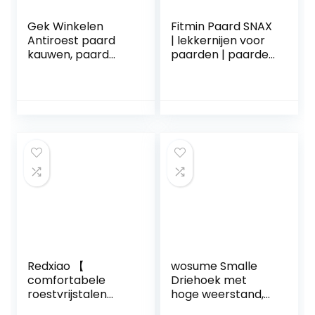
Gek Winkelen
Fitmin Paard SNAX
Antiroest paard
| lekkernijen voor
kauwen, paard
paarden | paarden
mond ketting
lekkernijen met
roestvrij staal
appelmark | 200 g
zilver niet-giftig
roestvrij staal
paard mond,
paard voor
lange(The horse’s
mouth is 125 mm
long)
Redxiao 【
wosume Smalle
comfortabele
Driehoek met
roestvrijstalen
hoge weerstand,
paardenmond,
Naaldbestanden, 5