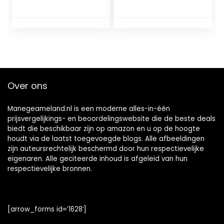
paardenmond,
duim Half Ronde
exquise ambacht
Vlakke amp
voor langdurig
Equestrian
gebruik
Materiaal voor
(paardenmondlen
Paardensport
gte 125 mm)
Over ons
Manegeameland.nl is een moderne alles-in-één
prijsvergelijkings- en beoordelingswebsite die de beste deals
biedt die beschikbaar zijn op amazon en u op de hoogte
houdt via de laatst toegevoegde blogs. Alle afbeeldingen
zijn auteursrechtelijk beschermd door hun respectievelijke
eigenaren. Alle geciteerde inhoud is afgeleid van hun
respectievelijke bronnen.
[arrow_forms id=’1628′]