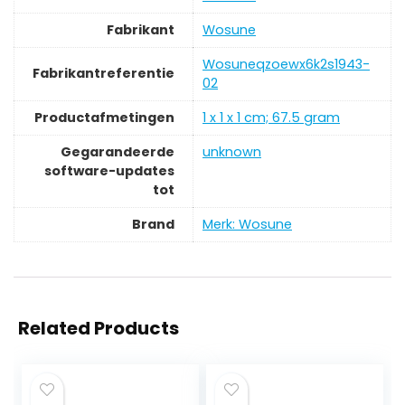
Fabrikant
‎Wosune
‎Wosuneqzoewx6k2s1943-
Fabrikantreferentie
02
Productafmetingen
‎1 x 1 x 1 cm; 67.5 gram
Gegarandeerde
‎unknown
software-updates
tot
Brand
Merk: Wosune
Related Products