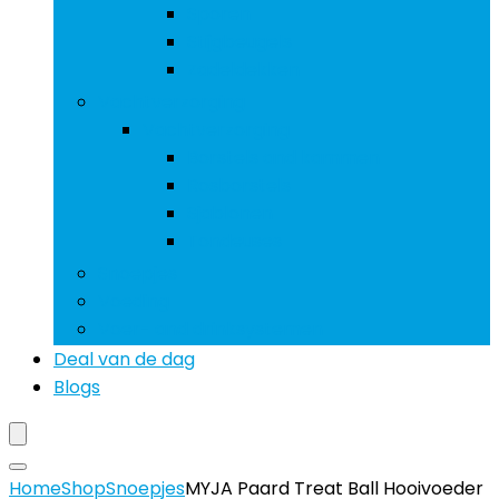
Sporen
Stijgbeugels
Zadeldekken
Vachtverzorging
Vachtverzorging
Borstels and kammen
Rosborstels
Sjablonen
Tondeuses
Snoepjes
Voeding
Voer- and drinksystemen
Deal van de dag
Blogs
Home
Shop
Snoepjes
MYJA Paard Treat Ball Hooivoeder