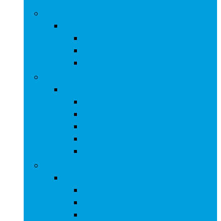
Hoefsmidbenodigdheden
Hoefsmidbenodigdheden
Gereedschap
Hoefijzernagels
Hoefijzers
Paardendekens and -bandages
Paardendekens and -bandages
Bandages
Dekens
Hoefschoenen
Reflecterende accessoires
Vliegenmaskers
Tuigage
Tuigage
Bitten
Buikriemen
Halsters