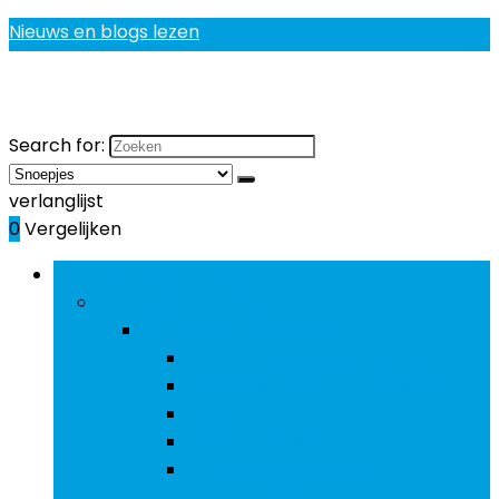
Nieuws en blogs lezen
Search for:
verlanglijst
0
Vergelijken
Bladeren door rubrieken
Gezondheidsproducten
Gezondheidsproducten
Bot- and gewrichtsverzorging
Eerstehulpsets and middelen
Olies
Ontwormingsmiddelen
Voedingssupplementen and
geneesmiddelen