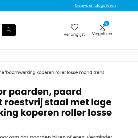
Nieuws en blogs lezen
0
Vergelijken
verlanglijst
e hefboomwerking koperen roller losse mond trens
oor paarden, paard
 roestvrij staal met lage
ng koperen roller losse
rkom dat paarden bijten of eten. Verminder