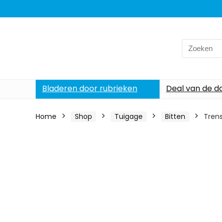
Search
for:
Bladeren door rubrieken
Deal van de d
Home
Shop
Tuigage
Bitten
Trens