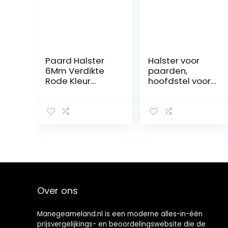
Paard Halster
Halster voor
6Mm Verdikte
paarden,
Rode Kleur
hoofdstel voor
Verstelbare
paardenbesturi
Paard Hoofdstel
ng, verstelbare
Halster Rij-
accessoire voor
Accessoires
paardrijden met
gesp voor
fixatie Horse
Control Horse
Over ons
Manegeameland.nl is een moderne alles-in-één
prijsvergelijkings- en beoordelingswebsite die de