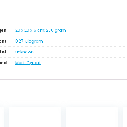
gen
‎20 x 20 x 5 cm; 270 gram
cht
‎0.27 Kilogram
tot
‎unknown
and
Merk: Cyrank