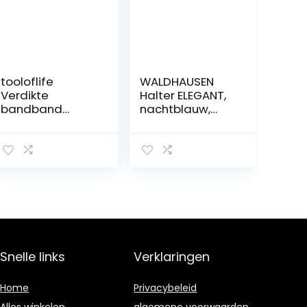
tooloflife
WALDHAUSEN
Verdikte
Halter ELEGANT,
bandband
nachtblauw,
halster
volbloed
paardenhalster
3 kleuren Horse
Headcollars
dubbellaags 3
maten voor
paard blauw,
rood, zwart
Snelle links
Verklaringen
Home
Privacybeleid
Alles winkelen
algemene voorwaarden