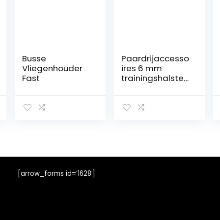
Busse
Paardrijaccesso
Vliegenhouder
ires 6 mm
Fast
trainingshalster
hoofdstel, rode
kleur halster,
voor autorijden
[arrow_forms id=’1628′]