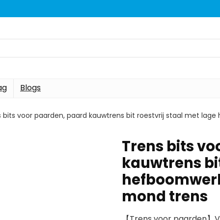
ag
Blogs
 bits voor paarden, paard kauwtrens bit roestvrij staal met lag
Trens bits v
kauwtrens bit
hefboomwerki
mond trens
【Trens voor paarden】Voo