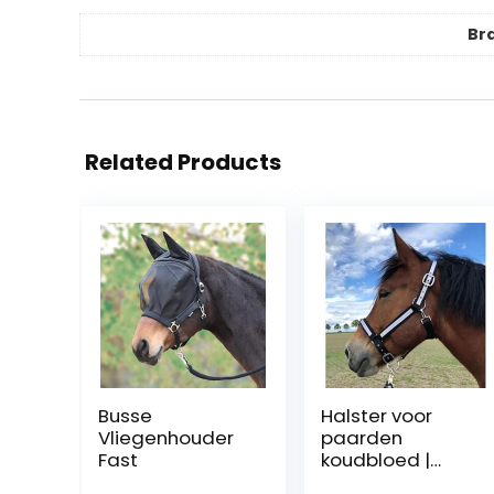
Br
Related Products
Busse
Halster voor
Vliegenhouder
paarden
Fast
koudbloed |
halster xxfull,