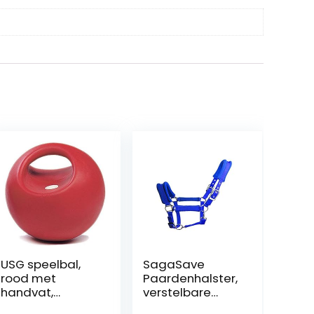
USG speelbal,
SagaSave
rood met
Paardenhalster,
handvat,
verstelbare
robuust, groot
riem, halster,