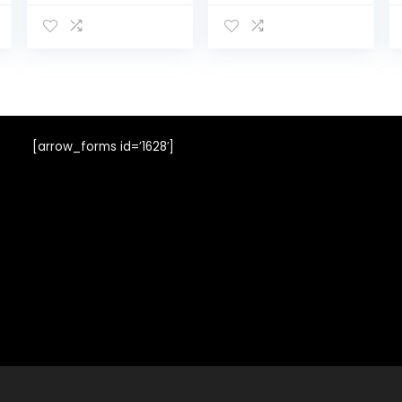
[arrow_forms id=’1628′]