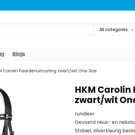
All categories
ag
Blogs
 Carolin Paardenuitrusting zwart/wit One Size
HKM Carolin 
zwart/wit One
rundleer
Gevoerd neus- en nekst
Stabiel, zilverkleurig besl