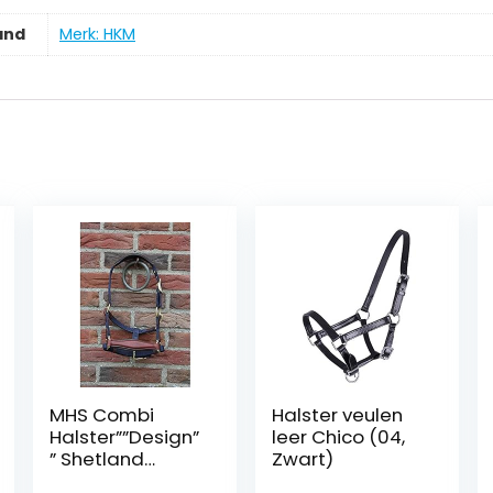
and
Merk: HKM
MHS Combi
Halster veulen
Halster””Design”
leer Chico (04,
” Shetland
Zwart)
Navy/Bruin