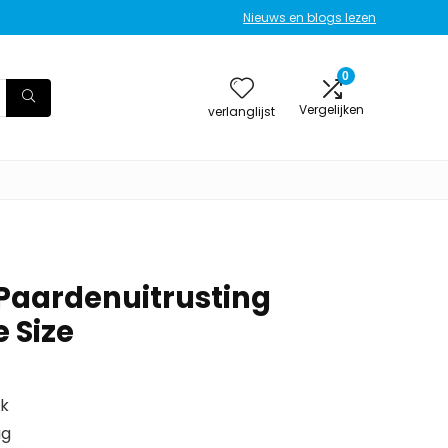
Nieuws en blogs lezen
0
Vergelijken
verlanglijst
Paardenuitrusting
 Size
uk
ag