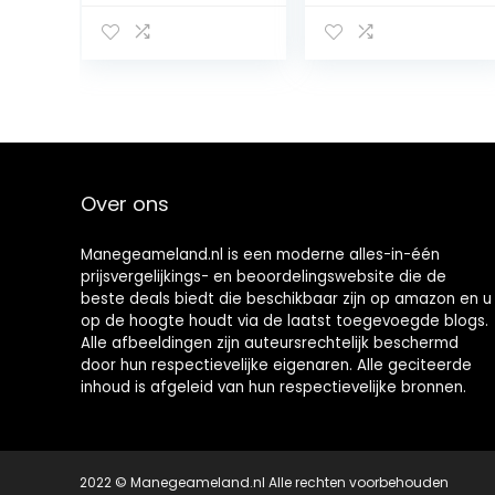
stalhalster |
verstelbare
holster 2 vakken
aan kinriem &
nekstuk (zwart-
wit, XXFull
(koudbloed))
Over ons
Manegeameland.nl is een moderne alles-in-één
prijsvergelijkings- en beoordelingswebsite die de
beste deals biedt die beschikbaar zijn op amazon en u
op de hoogte houdt via de laatst toegevoegde blogs.
Alle afbeeldingen zijn auteursrechtelijk beschermd
door hun respectievelijke eigenaren. Alle geciteerde
inhoud is afgeleid van hun respectievelijke bronnen.
2022 © Manegeameland.nl Alle rechten voorbehouden