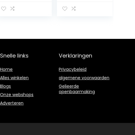
200 mm
hoofdhalsband
diameter
met verdikt
fleece, gevoerd
met meerdere
maten
Snelle links
Verklaringen
Home
Privacybeleid
Alles winkelen
algemene voorwaarden
Blogs
Gelieerde
openbaarmaking
Onze webshops
Adverteren