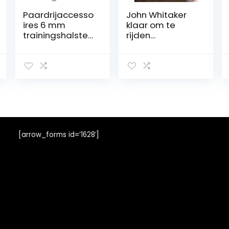
Paardrijaccesso
John Whitaker
ires 6 mm
klaar om te
trainingshalster
rijden
hoofdstel, rode
hoofdband
kleur halster,
zwart: extra vol
voor autorijden
[arrow_forms id=’1628′]