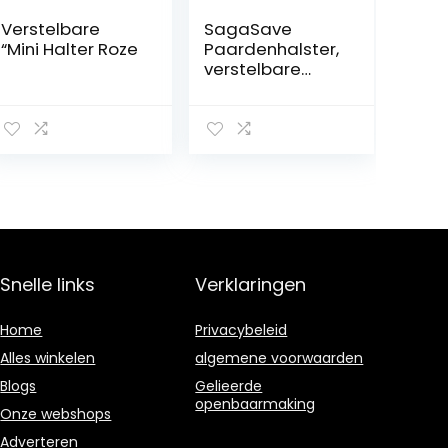
Verstelbare
SagaSave
“Mini Halter Roze
Paardenhalster,
verstelbare
riem, halster,
hoofdhalsband
met verdikt
fleece, gevoerd
met meerdere
maten
Snelle links
Verklaringen
Home
Privacybeleid
Alles winkelen
algemene voorwaarden
Blogs
Gelieerde
openbaarmaking
Onze webshops
Adverteren