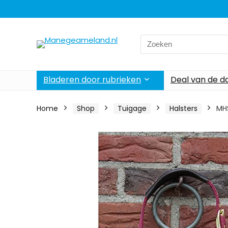
Search
for:
Bladeren door rubrieken
Deal van de d
Home
Shop
Tuigage
Halsters
MHS