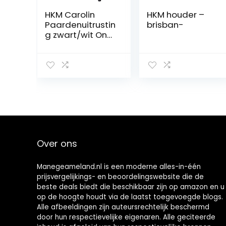
HKM Carolin
HKM houder –
Paardenuitrustin
brisban-
g zwart/wit One
Size
Over ons
Manegeameland.nl is een moderne alles-in-één
prijsvergelijkings- en beoordelingswebsite die de
beste deals biedt die beschikbaar zijn op amazon en u
op de hoogte houdt via de laatst toegevoegde blogs.
Alle afbeeldingen zijn auteursrechtelijk beschermd
door hun respectievelijke eigenaren. Alle geciteerde