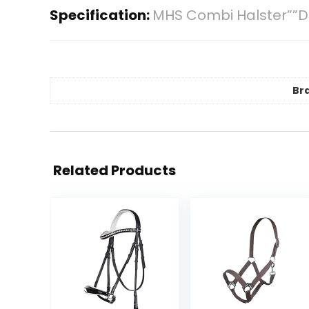
Specification:
MHS Combi Halster””De
Br
Related Products