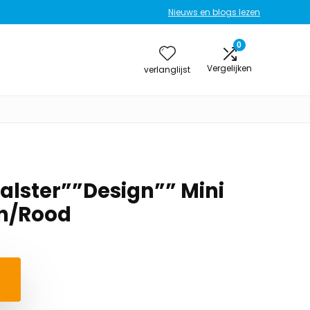
Nieuws en blogs lezen
0
Vergelijken
verlanglijst
lster””Design”” Mini
in/Rood