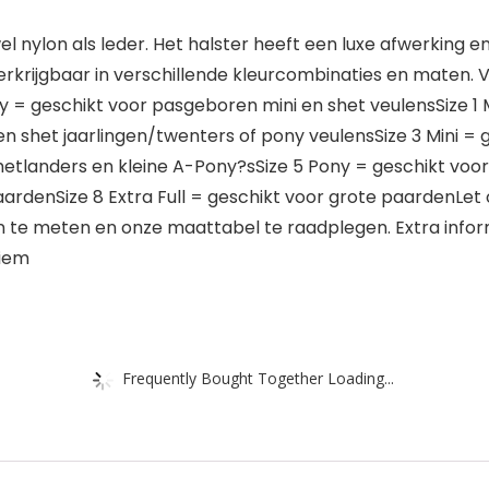
 nylon als leder. Het halster heeft een luxe afwerking en
erkrijgbaar in verschillende kleurcombinaties en maten. 
y = geschikt voor pasgeboren mini en shet veulensSize 1 M
i en shet jaarlingen/twenters of pony veulensSize 3 Mini =
hetlanders en kleine A-Pony?sSize 5 Pony = geschikt voo
ardenSize 8 Extra Full = geschikt voor grote paardenLet op
an te meten en onze maattabel te raadplegen. Extra infor
riem
Frequently Bought Together Loading...