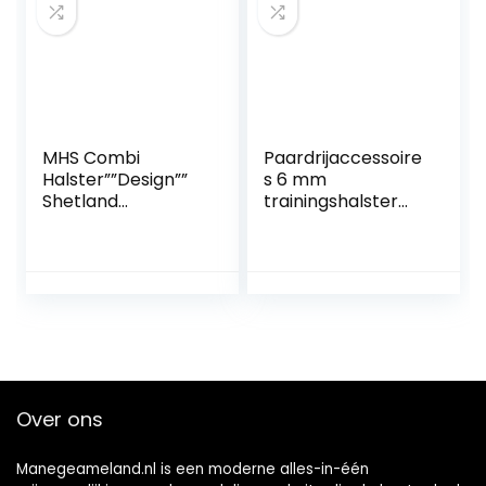
MHS Combi
Paardrijaccessoire
Halster””Design””
s 6 mm
Shetland
trainingshalster
Navy/Bruin
hoofdstel, rode
kleur halster, voor
autorijden
Over ons
Manegeameland.nl is een moderne alles-in-één