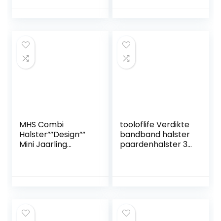
verstelbare
holster 2 vakken
aan kinriem &
nekstuk (zwart-
wit, XXFull
(koudbloed))
MHS Combi
tooloflife Verdikte
Halster””Design””
bandband halster
Mini Jaarling
paardenhalster 3
Bruin/Rood
kleuren Horse
Headcollars
dubbellaags 3
maten voor paard
blauw, rood, zwart